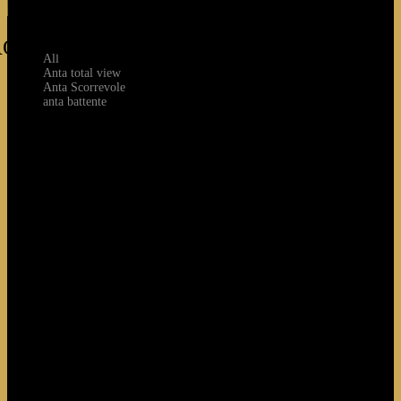
RODUCTS
All
Anta total view
Anta Scorrevole
anta battente