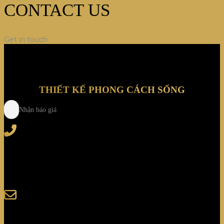
CONTACT US
Get in touch
THIẾT KẾ PHONG CÁCH SỐNG
Nhận báo giá
Tel
: (+84) 28 3828 2373
Hotline
: (+84) 918 6655 68
123-125 Nguyễn Hoàng, Phường Bình Trưng, Tp. Hồ
Chí Minh
sales@giaminhcorp.vn