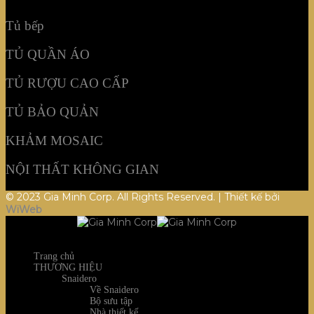
NỘI THẤT KHÔNG GIAN
Tủ bếp
TỦ QUẦN ÁO
TỦ RƯỢU CAO CẤP
TỦ BẢO QUẢN
KHẢM MOSAIC
NỘI THẤT KHÔNG GIAN
© 2023 Gia Minh Corp. All Rights Reserved. | Thiết kế bởi
WiWeb
Trang chủ
THƯƠNG HIỆU
Snaidero
Về Snaidero
Bộ sưu tập
Nhà thiết kế