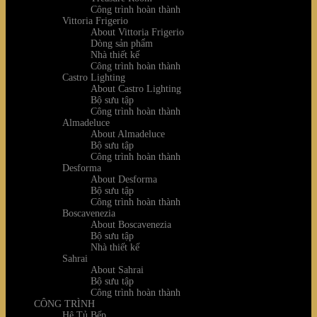
Công trình hoàn thành
Vittoria Frigerio
About Vittoria Frigerio
Dòng sản phẩm
Nhà thiết kế
Công trình hoàn thành
Castro Lighting
About Castro Lighting
Bộ sưu tập
Công trình hoàn thành
Almadeluce
About Almadeluce
Bộ sưu tập
Công trình hoàn thành
Desforma
About Desforma
Bộ sưu tập
Công trình hoàn thành
Boscavenezia
About Boscavenezia
Bộ sưu tập
Nhà thiết kế
Sahrai
About Sahrai
Bộ sưu tập
Công trình hoàn thành
CÔNG TRÌNH
Hệ Tủ Bếp