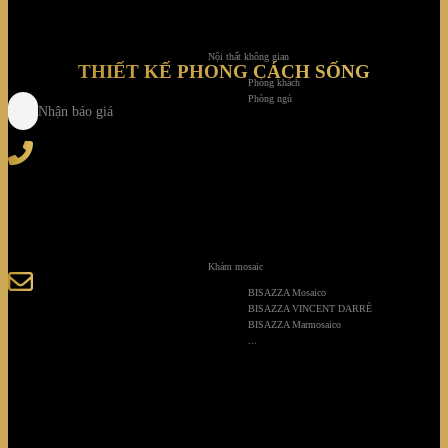
Nội thất không gian
THIẾT KẾ PHONG CÁCH SỐNG
Phòng khách
Phòng ngủ
Nhận báo giá
Tel
: (+84) 28 3828 2373
Hotline
: (+84) 918 6655 68
123-125 Nguyễn Hoàng, Phường Bình Trưng, Tp. Hồ
Chí Minh
Khảm mosaic
sales@giaminhcorp.vn
BISAZZA Mosaico
BISAZZA VINCENT DARRÉ
BISAZZA Marmosaico
...
Tủ bếp
TỦ QUẦN ÁO
TỦ RƯỢU CAO CẤP