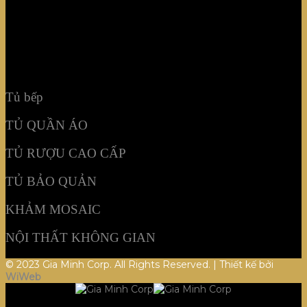
TỦ BẢO QUẢN
KHẢM MOSAIC
NỘI THẤT KHÔNG GIAN
Tủ bếp
TỦ QUẦN ÁO
TỦ RƯỢU CAO CẤP
TỦ BẢO QUẢN
KHẢM MOSAIC
NỘI THẤT KHÔNG GIAN
© 2023 Gia Minh Corp. All Rights Reserved. | Thiết kế bởi
WiWeb