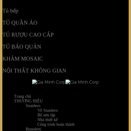
NỘI THẤT KHÔNG GIAN
Tủ bếp
TỦ QUẦN ÁO
TỦ RƯỢU CAO CẤP
TỦ BẢO QUẢN
KHẢM MOSAIC
NỘI THẤT KHÔNG GIAN
Trang chủ
THƯƠNG HIỆU
Snaidero
Về Snaidero
Bộ sưu tập
Nhà thiết kế
Công trình hoàn thành
Benedetti