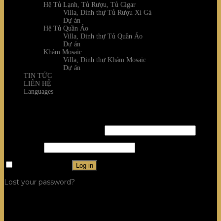
Hệ Tủ Lạnh, Tủ Rượu, Tủ Cigar
Villa, Dinh thự Tủ Rượu Xì Gà
Dự án
Hệ Tủ Quần Áo
Villa, Dinh thự Tủ Quần Áo
Dự án
Khảm Mosaic
Villa, Dinh thự Khảm Mosaic
Dự án
TIN TỨC
LIÊN HỆ
Languages
Login
Username or email address
*
Password
*
Remember me
Log in
Lost your password?