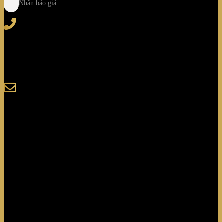
Nhận báo giá
Tel
: (+84) 28 3828 2373
Hotline
: (+84) 918 6655 68
123-125 Nguyễn Hoàng, Phường Bình Trưng, Tp. Hồ
Chí Minh
sales@giaminhcorp.vn
Tủ bếp
TỦ QUẦN ÁO
TỦ RƯỢU CAO CẤP
TỦ BẢO QUẢN
KHẢM MOSAIC