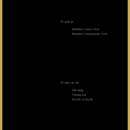
Tủ quần áo
Benedetti Classic Style
Benedetti Contemporary Style
Tủ rượu cao cấp
Dân dụng
Thương mại
Du lịch và thuyền
Biệt thự Saroma