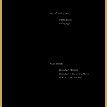
Nội thất không gian
Phòng khách
Phòng ngủ
Khảm mosaic
BISAZZA Mosaico
BISAZZA VINCENT DARRÉ
Biệt thự Sunflower
BISAZZA Marmosaico
...