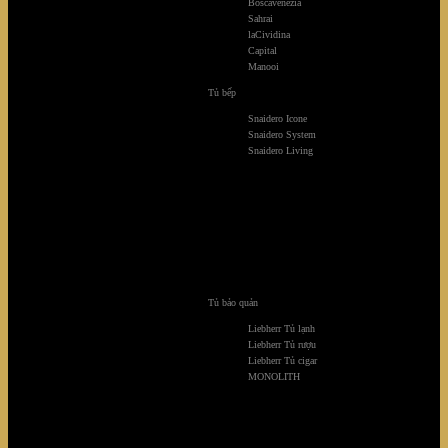
Boscavenezia
Sahrai
laCividina
Capital
Manooi
Tủ bếp
Snaidero Icone
Snaidero System
Snaidero Living
Tủ bảo quản
Liebherr Tủ lạnh
Liebherr Tủ rượu
Liebherr Tủ cigar
Biệt thự Ocean Rạng Đông
MONOLITH