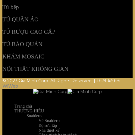
Tủ bếp
TỦ QUẦN ÁO
TỦ RƯỢU CAO CẤP
TỦ BẢO QUẢN
KHẢM MOSAIC
NỘI THẤT KHÔNG GIAN
© 2023 Gia Minh Corp. All Rights Reserved. | Thiết kế bởi
WiWeb
Trang chủ
THƯƠNG HIỆU
Snaidero
Về Snaidero
Bộ sưu tập
Nhà thiết kế