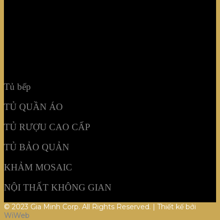
TỦ RƯỢU CAO CẤP
TỦ BẢO QUẢN
KHẢM MOSAIC
NỘI THẤT KHÔNG GIAN
Tủ bếp
TỦ QUẦN ÁO
TỦ RƯỢU CAO CẤP
TỦ BẢO QUẢN
KHẢM MOSAIC
NỘI THẤT KHÔNG GIAN
© 2023 Gia Minh Corp. All Rights Reserved. | Thiết kế bởi
WiWeb