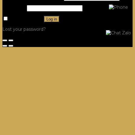
Password
*
Remember me
Log in
Lost your password?
Công Trình
Hệ Tủ Bếp