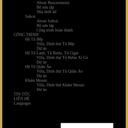
About Boscavenezia
Bộ sưu tập
Nhà thiết kế
Sahrai
About Sahrai
Bộ sưu tập
Công trình hoàn thành
CÔNG TRÌNH
Hệ Tủ Bếp
Villa, Dinh thự Tủ Bếp
Dự án
Hệ Tủ Lạnh, Tủ Rượu, Tủ Cigar
Villa, Dinh thự Tủ Rượu Xì Gà
Dự án
Hệ Tủ Quần Áo
Villa, Dinh thự Tủ Quần Áo
Dự án
Khảm Mosaic
Villa, Dinh thự Khảm Mosaic
Dự án
TIN TỨC
LIÊN HỆ
Languages
Login
Username or email address
*