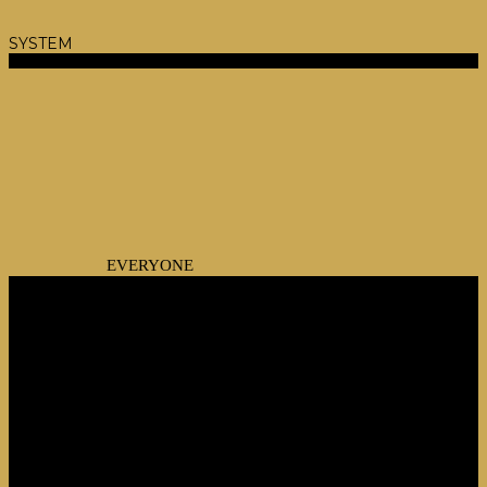
SYSTEM
EVERYONE
nhà thiết kế
PAOLO PININFARINA
MASSIMO IOSA GHINI