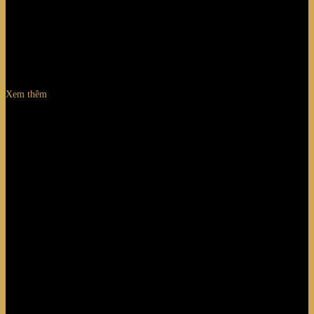
GAE AULENTI
VIRGILIO FORCHIASSIN
Xem thêm
nhà thiết kế
PAOLO PININFARINA
MASSIMO IOSA GHINI
MICHELE MARCON