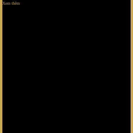
Xem thêm
cÔNG TRÌNH ĐÃ HOÀN THÀNH