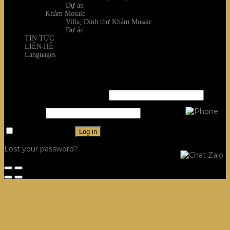
Dự án
Khảm Mosaic
Villa, Dinh thự Khảm Mosaic
Dự án
TIN TỨC
LIÊN HỆ
Languages
Login
Username or email address
*
Password
*
Remember me
Log in
Lost your password?