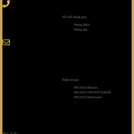
Tel
: (+84) 28 3828 2373
Hotline
: (+84) 918 6655 68
Nội thất không gian
123-125 Nguyễn Hoàng, Phường Bình Trưng, Tp. Hồ
Phòng khách
Chí Minh
Phòng ngủ
sales@giaminhcorp.vn
Tủ bếp
TỦ QUẦN ÁO
Khảm mosaic
TỦ RƯỢU CAO CẤP
BISAZZA Mosaico
BISAZZA VINCENT DARRÉ
BISAZZA Marmosaico
TỦ BẢO QUẢN
...
KHẢM MOSAIC
NỘI THẤT KHÔNG GIAN