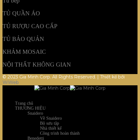
Tủ bếp
TỦ QUẦN ÁO
TỦ RƯỢU CAO CẤP
TỦ BẢO QUẢN
KHẢM MOSAIC
NỘI THẤT KHÔNG GIAN
© 2023 Gia Minh Corp. All Rights Reserved. | Thiết kế bởi
WiWeb
Trang chủ
THƯƠNG HIỆU
Snaidero
Về Snaidero
Bộ sưu tập
Nhà thiết kế
Công trình hoàn thành
Benedetti