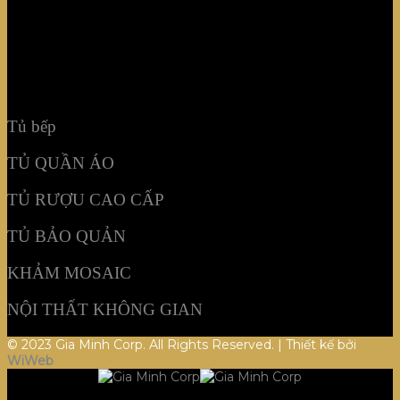
TỦ BẢO QUẢN
KHẢM MOSAIC
NỘI THẤT KHÔNG GIAN
Tủ bếp
TỦ QUẦN ÁO
TỦ RƯỢU CAO CẤP
TỦ BẢO QUẢN
KHẢM MOSAIC
NỘI THẤT KHÔNG GIAN
© 2023 Gia Minh Corp. All Rights Reserved. | Thiết kế bởi
WiWeb