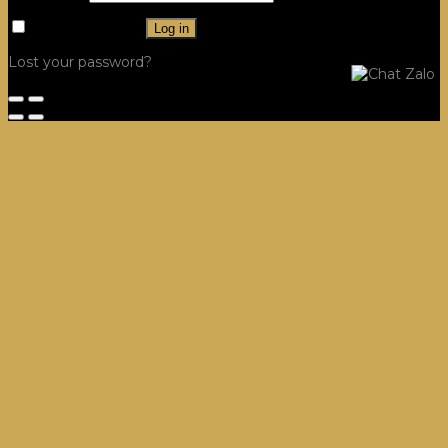
Remember me
Log in
Lost your password?
Công Trình
Hệ Tủ Bếp
Villa, Dinh thự Tủ Bếp
Dự án