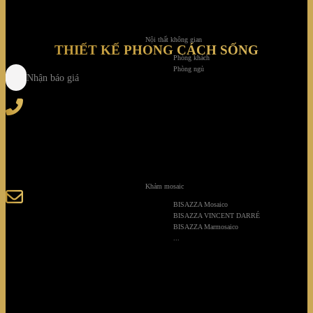
Nội thất không gian
THIẾT KẾ PHONG CÁCH SỐNG
Phòng khách
Phòng ngủ
Nhận báo giá
Tel
: (+84) 28 3828 2373
Hotline
: (+84) 918 6655 68
123-125 Nguyễn Hoàng, Phường Bình Trưng, Tp. Hồ
Chí Minh
Khảm mosaic
sales@giaminhcorp.vn
BISAZZA Mosaico
BISAZZA VINCENT DARRÉ
BISAZZA Marmosaico
...
Tủ bếp
TỦ QUẦN ÁO
TỦ RƯỢU CAO CẤP