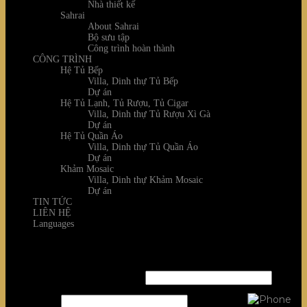
Nhà thiết kế
Sahrai
About Sahrai
Bộ sưu tập
Công trình hoàn thành
CÔNG TRÌNH
Hệ Tủ Bếp
Villa, Dinh thự Tủ Bếp
Dự án
Hệ Tủ Lạnh, Tủ Rượu, Tủ Cigar
Villa, Dinh thự Tủ Rượu Xì Gà
Dự án
Hệ Tủ Quần Áo
Villa, Dinh thự Tủ Quần Áo
Dự án
Khảm Mosaic
Villa, Dinh thự Khảm Mosaic
Dự án
TIN TỨC
LIÊN HỆ
Languages
Login
Username or email address
*
Password
*