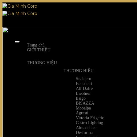
Skip
to
content
Trang chủ
GIỚI THIỆU
THƯƠNG HIỆU
THƯƠNG HIỆU
Snaidero
Benedetti
Alf Dafre
Liebherr
Esigo
BISAZZA
Mobalpa
Agresti
Vittoria Frigerio
Castro Lighting
Almadeluce
Desforma