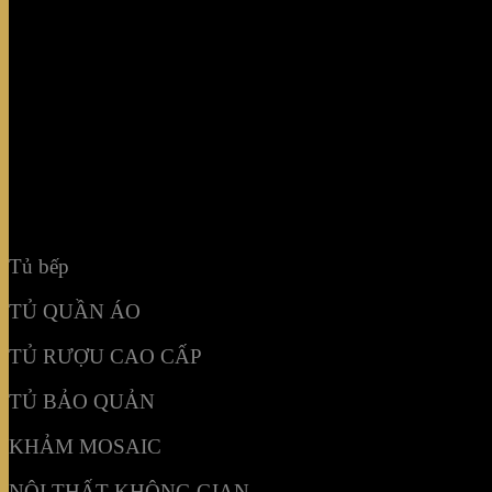
Tủ bếp
TỦ QUẦN ÁO
TỦ RƯỢU CAO CẤP
TỦ BẢO QUẢN
KHẢM MOSAIC
NỘI THẤT KHÔNG GIAN
Tủ bếp
TỦ QUẦN ÁO
TỦ RƯỢU CAO CẤP
TỦ BẢO QUẢN
KHẢM MOSAIC
NỘI THẤT KHÔNG GIAN