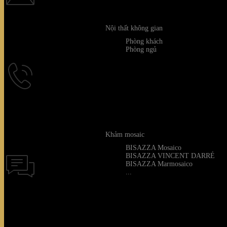
Nội thất không gian
Phòng khách
Quý kh
Phòng ngủ
Khảm mosaic
BISAZZA Mosaico
BISAZZA VINCENT DARRÉ
BISAZZA Marmosaico
...
Thời gian hỗ tr