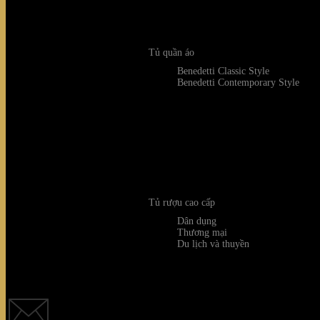
and openness. With a seamless blend of aesthe
Tủ quần áo
Benedetti Classic Style
Benedetti Contemporary Style
Tủ rượu cao cấp
Dân dụng
Thương mại
Du lịch và thuyền
Quý khách 