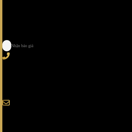
Nhận báo giá
Tel
: (+84) 28 3828 2373
Hotline
: (+84) 918 6655 68
123-125 Nguyễn Hoàng, Phường Bình Trưng, Tp. Hồ C
sales@giaminhcorp.vn