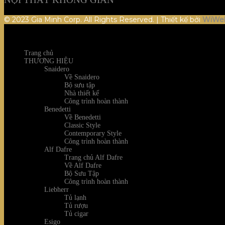
© 2023 Gia Minh Corp. All Rights Reserved. | Thiết kế bởi
WiWe
Trang chủ
THƯƠNG HIỆU
Snaidero
Về Snaidero
Bộ sưu tập
Nhà thiết kế
Công trình hoàn thành
Benedetti
Về Benedetti
Classic Style
Contemporary Style
Công trình hoàn thành
Alf Dafre
Trang chủ Alf Dafre
Về Alf Dafre
Bộ Sưu Tập
Công trình hoàn thành
Liebherr
Tủ lạnh
Tủ rượu
Tủ cigar
Esigo