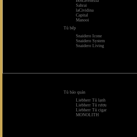
Boscavenezia
Sahrai
laCividina
Capital
Manooi
Tủ bếp
Snaidero Icone
Snaidero System
Snaidero Living
Tủ bảo quản
Liebherr Tủ lạnh
Liebherr Tủ rượu
Liebherr Tủ cigar
MONOLITH
The Joy collection exudes a youthful, dynamic vib