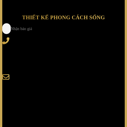
THIẾT KẾ PHONG CÁCH SỐNG
Nhận báo giá
Tel
: (+84) 28 3828 2373
Hotline
: (+84) 918 6655 68
123-125 Nguyễn Hoàng, Phường Bình Trưng, Tp. Hồ
Chí Minh
sales@giaminhcorp.vn
Tủ bếp
TỦ QUẦN ÁO
TỦ RƯỢU CAO CẤP