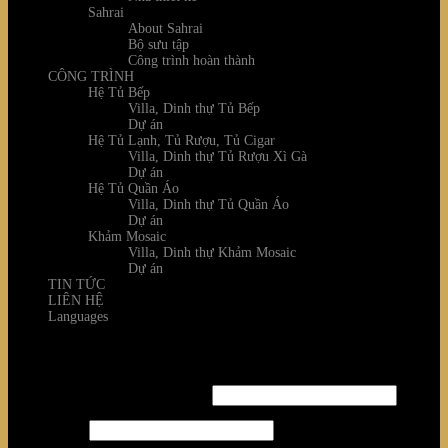
Sahrai
About Sahrai
Bộ sưu tập
Công trình hoàn thành
CÔNG TRÌNH
Hệ Tủ Bếp
Villa, Dinh thự Tủ Bếp
Dự án
Hệ Tủ Lạnh, Tủ Rượu, Tủ Cigar
Villa, Dinh thự Tủ Rượu Xì Gà
Dự án
Hệ Tủ Quần Áo
Villa, Dinh thự Tủ Quần Áo
Dự án
Khảm Mosaic
Villa, Dinh thự Khảm Mosaic
Dự án
TIN TỨC
LIÊN HỆ
Languages
Login
Username or email address
*
Password
*