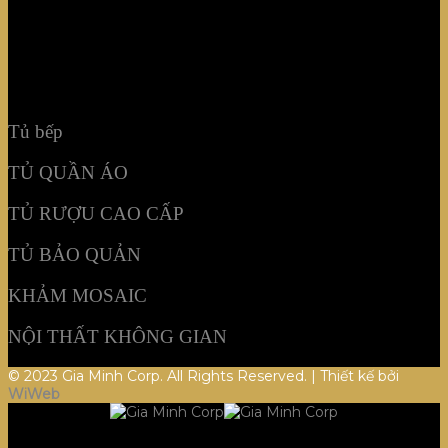
TỦ BẢO QUẢN
KHẢM MOSAIC
NỘI THẤT KHÔNG GIAN
Tủ bếp
TỦ QUẦN ÁO
TỦ RƯỢU CAO CẤP
TỦ BẢO QUẢN
KHẢM MOSAIC
NỘI THẤT KHÔNG GIAN
© 2023 Gia Minh Corp. All Rights Reserved. | Thiết kế bởi
WiWeb