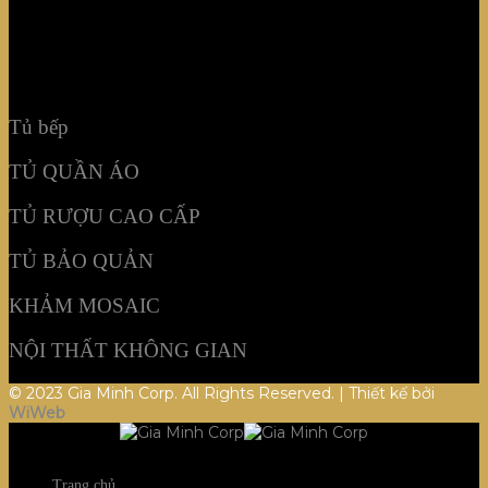
TỦ BẢO QUẢN
KHẢM MOSAIC
NỘI THẤT KHÔNG GIAN
Tủ bếp
TỦ QUẦN ÁO
TỦ RƯỢU CAO CẤP
TỦ BẢO QUẢN
KHẢM MOSAIC
NỘI THẤT KHÔNG GIAN
© 2023 Gia Minh Corp. All Rights Reserved. | Thiết kế bởi
WiWeb
Trang chủ