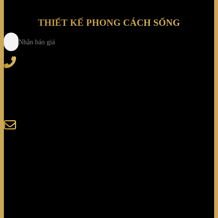
THIẾT KẾ PHONG CÁCH SỐNG
Nhận báo giá
Tel
: (+84) 28 3828 2373
Hotline
: (+84) 918 6655 68
123-125 Nguyễn Hoàng, Phường Bình Trưng, Tp. Hồ
Chí Minh
sales@giaminhcorp.vn
Tủ bếp
TỦ QUẦN ÁO
TỦ RƯỢU CAO CẤP