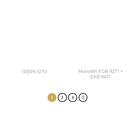
Monolith EGN 9271 +
IRBPh 5170
EKB 9471
1
2
3