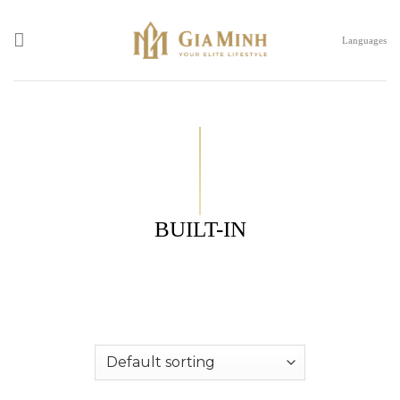
Skip
to
Languages
content
BUILT-IN