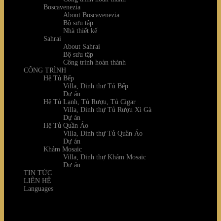
Boscavenezia
About Boscavenezia
Bộ sưu tập
Nhà thiết kế
Sahrai
About Sahrai
Bộ sưu tập
Công trình hoàn thành
CÔNG TRÌNH
Hệ Tủ Bếp
Villa, Dinh thự Tủ Bếp
Dự án
Hệ Tủ Lạnh, Tủ Rượu, Tủ Cigar
Villa, Dinh thự Tủ Rượu Xì Gà
Dự án
Hệ Tủ Quần Áo
Villa, Dinh thự Tủ Quần Áo
Dự án
Khảm Mosaic
Villa, Dinh thự Khảm Mosaic
Dự án
TIN TỨC
LIÊN HỆ
Languages
Login