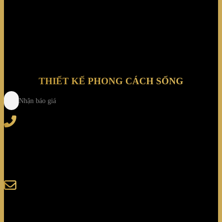
sưu tập đồng hồ cơ tự động. Vì lý do này, tủ xoay đồng hồ tùy
chỉnh của chúng tôi là một lựa chọn phổ biến. Nó bao gồm
mọi thứ cần thiết để giữ cho đồng hồ xa xỉ báo đúng giờ khi
không đeo.
THIẾT KẾ PHONG CÁCH SỐNG
Nhận báo giá
Tel
: (+84) 28 3828 2373
Hotline
: (+84) 918 6655 68
123-125 Nguyễn Hoàng, Phường Bình Trưng, Tp. Hồ
Chí Minh
sales@giaminhcorp.vn
Tủ bếp