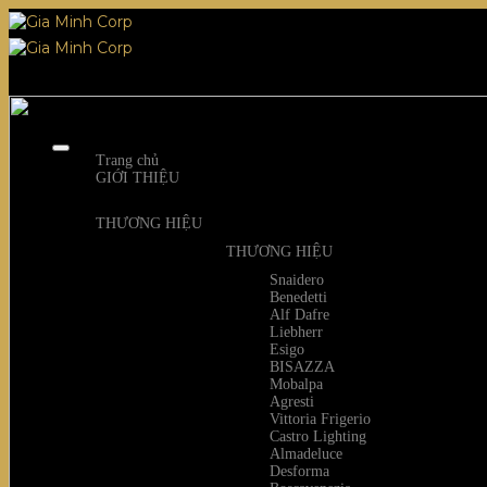
Skip
to
content
Trang chủ
GIỚI THIỆU
THƯƠNG HIỆU
THƯƠNG HIỆU
Snaidero
Benedetti
Alf Dafre
Liebherr
Esigo
BISAZZA
Mobalpa
Agresti
Vittoria Frigerio
Castro Lighting
Almadeluce
Desforma