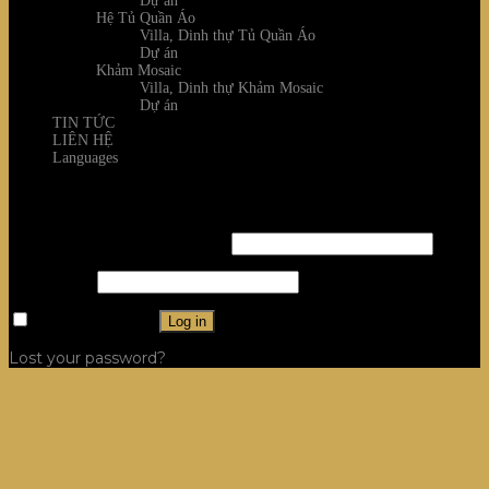
Dự án
Hệ Tủ Quần Áo
Villa, Dinh thự Tủ Quần Áo
Dự án
Khảm Mosaic
Villa, Dinh thự Khảm Mosaic
Dự án
TIN TỨC
LIÊN HỆ
Languages
Login
Username or email address
*
Password
*
Remember me
Log in
Lost your password?