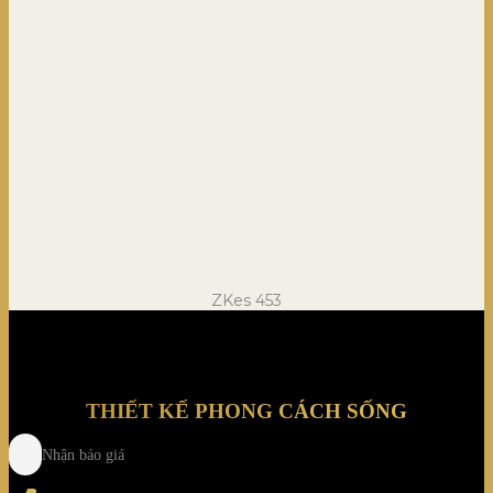
ZKes 453
THIẾT KẾ PHONG CÁCH SỐNG
Nhận báo giá
Tel
: (+84) 28 3828 2373