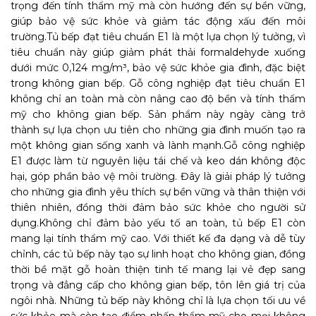
trọng đến tính thẩm mỹ mà còn hướng đến sự bền vững,
giúp bảo vệ sức khỏe và giảm tác động xấu đến môi
trường.
Tủ bếp đạt tiêu chuẩn E1 là một lựa chọn lý tưởng, vì
tiêu chuẩn này giúp giảm phát thải formaldehyde xuống
dưới mức 0,124 mg/m³, bảo vệ sức khỏe gia đình, đặc biệt
trong không gian bếp. Gỗ công nghiệp đạt tiêu chuẩn E1
không chỉ an toàn mà còn nâng cao độ bền và tính thẩm
mỹ cho không gian bếp. Sản phẩm này ngày càng trở
thành sự lựa chọn ưu tiên cho những gia đình muốn tạo ra
một không gian sống xanh và lành mạnh.
Gỗ công nghiệp
E1 được làm từ nguyên liệu tái chế và keo dán không độc
hại, góp phần bảo vệ môi trường. Đây là giải pháp lý tưởng
cho những gia đình yêu thích sự bền vững và thân thiện với
thiên nhiên, đồng thời đảm bảo sức khỏe cho người sử
dụng.
Không chỉ đảm bảo yếu tố an toàn, tủ bếp E1 còn
mang lại tính thẩm mỹ cao. Với thiết kế đa dạng và dễ tùy
chỉnh, các tủ bếp này tạo sự linh hoạt cho không gian, đồng
thời bề mặt gỗ hoàn thiện tinh tế mang lại vẻ đẹp sang
trọng và đẳng cấp cho không gian bếp, tôn lên giá trị của
ngôi nhà. Những tủ bếp này không chỉ là lựa chọn tối ưu về