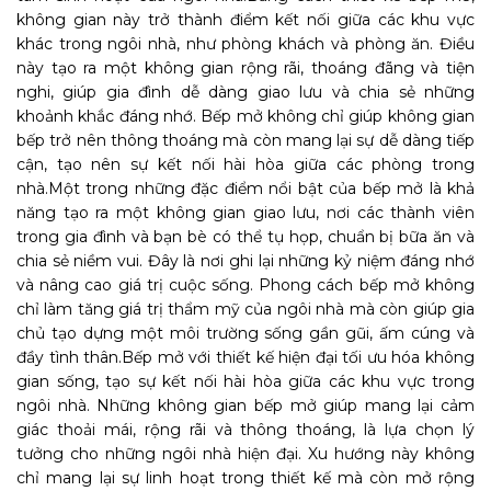
không gian này trở thành điểm kết nối giữa các khu vực
khác trong ngôi nhà, như phòng khách và phòng ăn. Điều
này tạo ra một không gian rộng rãi, thoáng đãng và tiện
nghi, giúp gia đình dễ dàng giao lưu và chia sẻ những
khoảnh khắc đáng nhớ. Bếp mở không chỉ giúp không gian
bếp trở nên thông thoáng mà còn mang lại sự dễ dàng tiếp
cận, tạo nên sự kết nối hài hòa giữa các phòng trong
nhà.
Một trong những đặc điểm nổi bật của bếp mở là khả
năng tạo ra một không gian giao lưu, nơi các thành viên
trong gia đình và bạn bè có thể tụ họp, chuẩn bị bữa ăn và
chia sẻ niềm vui. Đây là nơi ghi lại những kỷ niệm đáng nhớ
và nâng cao giá trị cuộc sống. Phong cách bếp mở không
chỉ làm tăng giá trị thẩm mỹ của ngôi nhà mà còn giúp gia
chủ tạo dựng một môi trường sống gần gũi, ấm cúng và
đầy tình thân.
Bếp mở với thiết kế hiện đại tối ưu hóa không
gian sống, tạo sự kết nối hài hòa giữa các khu vực trong
ngôi nhà. Những không gian bếp mở giúp mang lại cảm
giác thoải mái, rộng rãi và thông thoáng, là lựa chọn lý
tưởng cho những ngôi nhà hiện đại. Xu hướng này không
chỉ mang lại sự linh hoạt trong thiết kế mà còn mở rộng