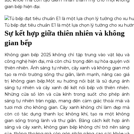
sức khỏe mà còn tạo điểm nhấn thẩm mỹ cho mọi không
gian bếp hiện đại.
Tủ bếp đạt tiêu chuẩn E1 là một lựa chọn lý tưởng cho xu hư
Sự kết hợp giữa thiên nhiên và không
gian bếp
Không gian bếp 2025 không chỉ tập trung vào vật liệu và
công nghệ hiện đại, mà còn chú trọng đến sự hòa quyện với
thiên nhiên. Ánh sáng tự nhiên, cây xanh và không gian mở
tạo ra môi trường sống thư giãn, lành mạnh, nâng cao giá
trị không gian bếp.
Một xu hướng nổi bật là sử dụng ánh
sáng tự nhiên và cây xanh để kết nối bếp với thiên nhiên.
Những cửa sổ lớn và cửa kính trong suốt cho phép ánh
sáng tự nhiên tràn ngập, mang đến cảm giác thoải mái và
tươi mới cho không gian. Cây xanh không chỉ làm đẹp mà
còn có tác dụng thanh lọc không khí, tạo ra một không
gian sống trong lành và thư giãn. Bằng cách kết hợp ánh
sáng và cây xanh, không gian bếp không chỉ trở nên sáng
sủa, thông thoáng mà còn góp phần nâng cao sức khỏe và