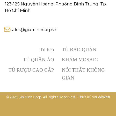
123-125 Nguyễn Hoàng, Phường Bình Trưng, Tp.
Hồ Chí Minh
sales@giaminhcorp.vn
Tủ bếp
TỦ BẢO QUẢN
TỦ QUẦN ÁO
KHẢM MOSAIC
TỦ RƯỢU CAO CẤP
NỘI THẤT KHÔNG
GIAN
© 2023 Gia Minh Corp. All Rights Reserved. | Thiết kế bởi
WiWeb