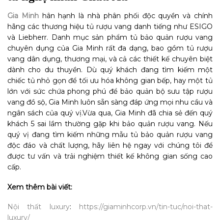
Gia Minh
hân hạnh là nhà phân phối độc quyền và chính
hãng các thương hiệu tủ rượu vang danh tiếng như ESIGO
và Liebherr.
Danh mục sản phẩm tủ bảo quản rượu vang
chuyên dụng của Gia Minh rất đa dạng, bao gồm tủ rượu
vang dân dụng, thương mại, và cả các thiết kế chuyên biệt
dành cho du thuyền. Dù quý khách đang tìm kiếm một
chiếc tủ nhỏ gọn để tối ưu hóa không gian bếp, hay một tủ
lớn với sức chứa phong phú để bảo quản bộ sưu tập rượu
vang đồ sộ, Gia Minh luôn sẵn sàng đáp ứng mọi nhu cầu và
ngân sách của quý vị.
Vừa qua, Gia Minh đã chia sẻ đến quý
khách 5 sai lầm thường gặp khi bảo quản rượu vang. Nếu
quý vị đang tìm kiếm những mẫu tủ bảo quản rượu vang
độc đáo và chất lượng, hãy liên hệ ngay với chúng tôi để
được tư vấn và trải nghiệm thiết kế không gian sống cao
cấp.
Xem thêm bài viết:
Nội thất luxury
:
https://giaminhcorp.vn/tin-tuc/noi-that-
luxury/