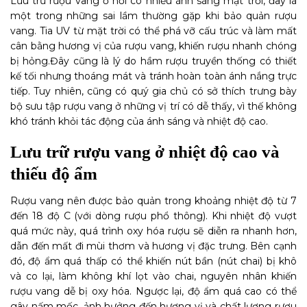
Lưu trữ rượu vang ở nơi có nhiều ánh sáng mặt trời, đây là
một trong những sai lầm thường gặp khi bảo quản rượu
vang. Tia UV từ mặt trời có thể phá vỡ cấu trúc và làm mất
cân bằng hương vị của rượu vang, khiến rượu nhanh chóng
bị hỏng.
Đây cũng là lý do hầm rượu truyền thống có thiết
kế tối nhưng thoáng mát và tránh hoàn toàn ánh nắng trực
tiếp. Tuy nhiên, cũng có quý gia chủ có sở thích trưng bày
bộ sưu tập rượu vang ở những vị trí có dễ thấy, vì thế không
khó tránh khỏi tác động của ánh sáng và nhiệt độ cao.
Lưu trữ rượu vang ở nhiệt độ cao và
thiếu độ ẩm
Rượu vang nên được bảo quản trong khoảng nhiệt độ từ 7
đến 18 độ C (với dòng rượu phổ thông). Khi nhiệt độ vượt
quá mức này, quá trình oxy hóa rượu sẽ diễn ra nhanh hơn,
dẫn đến mất đi mùi thơm và hương vị đặc trưng.
Bên cạnh
đó, độ ẩm quá thấp có thể khiến nút bần (nút chai) bị khô
và co lại, làm không khí lọt vào chai, nguyên nhân khiến
rượu vang dễ bị oxy hóa. Ngược lại, độ ẩm quá cao có thể
gây nấm mốc, ảnh hưởng đến hương vị và chất lượng rượu