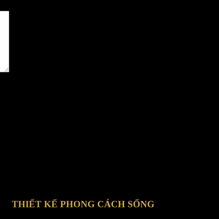
o lần bình luận kế tiếp của tôi.
THIẾT KẾ PHONG CÁCH SỐNG