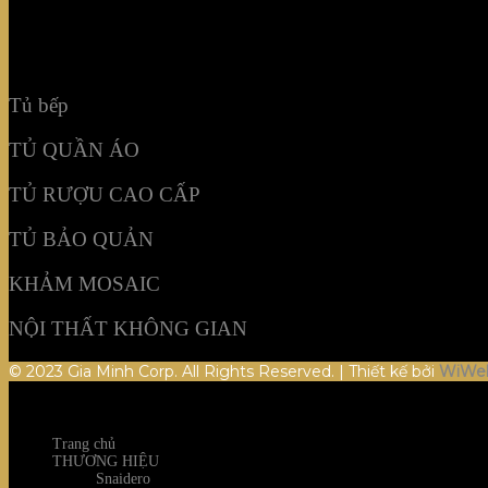
KHẢM MOSAIC
NỘI THẤT KHÔNG GIAN
Tủ bếp
TỦ QUẦN ÁO
TỦ RƯỢU CAO CẤP
TỦ BẢO QUẢN
KHẢM MOSAIC
NỘI THẤT KHÔNG GIAN
© 2023 Gia Minh Corp. All Rights Reserved. | Thiết kế bởi
WiWe
Trang chủ
THƯƠNG HIỆU
Snaidero