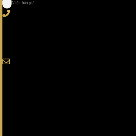
Nhận báo giá
Tel
: (+84) 28 3828 2373
Hotline
: (+84) 918 6655 68
123-125 Nguyễn Hoàng, Phường Bình Trưng, Tp. Hồ C
sales@giaminhcorp.vn
Tủ bếp
TỦ QUẦN ÁO
TỦ RƯỢU CAO CẤP
TỦ BẢO QUẢN