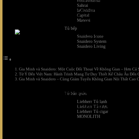
Boscavenezia
Cuộc gặp của Gia Minh và Snaidero tại showroom Ý
Sahrai
laCividina
Giữa lòng nước Ý – cái nôi của thiết kế châu Âu và tư duy kiến
Capital
danh tiếng với bề dày lịch sử hơn 75 năm. Đây không đơn thuầ
Manooi
không chỉ để sử dụng, mà còn phản ánh một phong cách sống tin
Tủ bếp
Snaidero Icone
Cuộc gặp của Gia Minh và Snaidero tại showroom Ý
Snaidero System
Snaidero Living
Mục lục
Gia Minh và Snaidero: Một Cuộc Đối Thoại Về Không Gian – Hơn Cả
Từ Ý Đến Việt Nam: Hành Trình Mang Tư Duy Thiết Kế Châu Âu Đến 
Gia Minh và Snaidero – Cùng Giám Tuyển Không Gian Nội Thất Cao 
Gia Minh và Snaidero: Một Cuộc Đối Tho
Tủ bảo quản
Liebherr Tủ lạnh
Khi đại diện
Gia Minh
đến thăm đội ngũ sáng tạo của
Snaider
Liebherr Tủ rượu
chiến lược:
Liebherr Tủ cigar
MONOLITH
Làm thế nào để một thiết kế bếp trở thành tuyên ngôn thẩm mỹ cho c