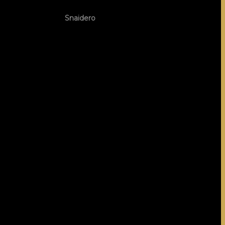
h chiến lược cùng
Snaidero
, thương hiệu tủ bếp
 duy thiết kế nhân bản – nơi mà
nội thất cao cấp
rong showroom, mà ở những câu hỏi mang tính