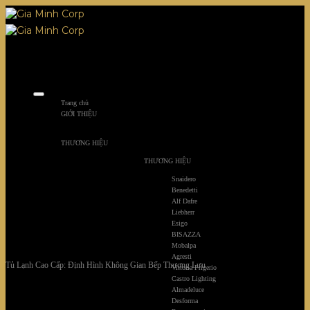
Skip
to
content
Trang chủ
GIỚI THIỆU
THƯƠNG HIỆU
THƯƠNG HIỆU
Snaidero
Benedetti
Alf Dafre
Liebherr
Esigo
BISAZZA
Mobalpa
Agresti
Tủ Lạnh Cao Cấp: Định Hình Không Gian Bếp Thượng Lưu
Vittoria Frigerio
Castro Lighting
Almadeluce
Desforma