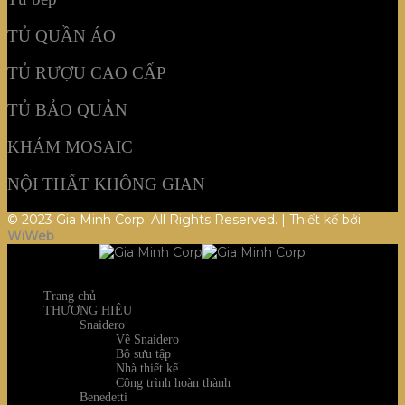
TỦ QUẦN ÁO
TỦ RƯỢU CAO CẤP
TỦ BẢO QUẢN
KHẢM MOSAIC
NỘI THẤT KHÔNG GIAN
© 2023 Gia Minh Corp. All Rights Reserved. | Thiết kế bởi
WiWeb
Trang chủ
THƯƠNG HIỆU
Snaidero
Về Snaidero
Bộ sưu tập
Nhà thiết kế
Công trình hoàn thành
Benedetti