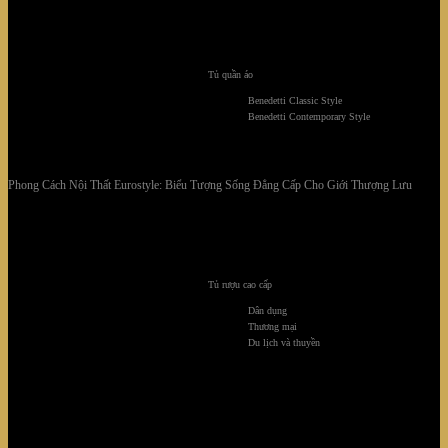
Tủ quần áo
Benedetti Classic Style
Benedetti Contemporary Style
Phong Cách Nội Thất Eurostyle: Biểu Tượng Sống Đẳng Cấp Cho Giới Thượng Lưu
Tủ rượu cao cấp
Dân dụng
Thương mại
Du lịch và thuyền