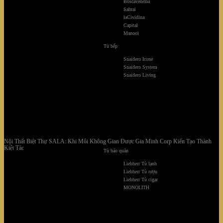
Boscavenezia
Sahrai
laCividina
Capital
Manooi
Tủ bếp
Snaidero Icone
Snaidero System
Snaidero Living
Nội Thất Biệt Thự SALA: Khi Mỗi Không Gian Được Gia Minh Corp Kiến Tạo Thành
Kiệt Tác
Tủ bảo quản
Liebherr Tủ lạnh
Liebherr Tủ rượu
Liebherr Tủ cigar
MONOLITH