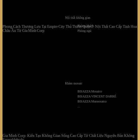
Nội thất không gian
Phòng khách
Phong Cách Thượng Lưu Tại Empire City Thủ Thiêm Quận 2: Nội Thất Cao Cấp Tinh Hoa
Châu Âu Từ Gia Minh Corp
Phòng ngủ
Khảm mosaic
BISAZZA Mosaico
BISAZZA VINCENT DARRÉ
BISAZZA Marmosaico
...
Gia Minh Corp: Kiến Tạo Không Gian Sống Cao Cấp Từ Chất Liệu Nguyên Bản Không
Formaldehyde