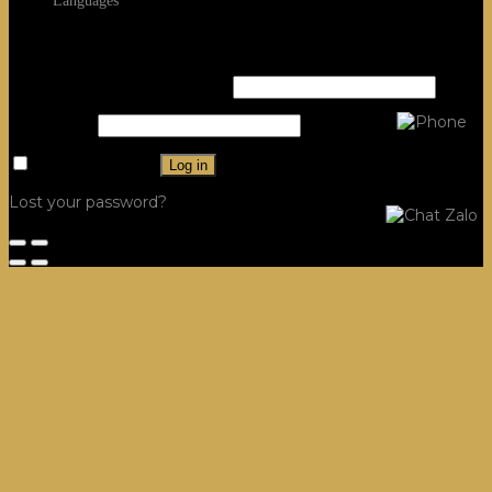
Languages
Login
Username or email address
*
Password
*
Remember me
Log in
Lost your password?