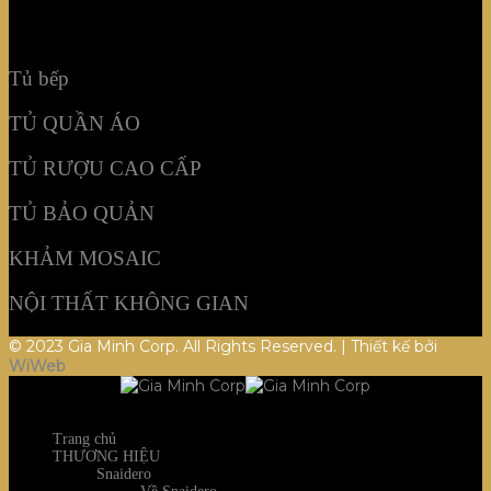
NỘI THẤT KHÔNG GIAN
Tủ bếp
TỦ QUẦN ÁO
TỦ RƯỢU CAO CẤP
TỦ BẢO QUẢN
KHẢM MOSAIC
NỘI THẤT KHÔNG GIAN
© 2023 Gia Minh Corp. All Rights Reserved. | Thiết kế bởi
WiWeb
Trang chủ
THƯƠNG HIỆU
Snaidero