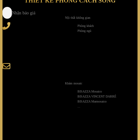
THIẾT KẾ PHONG CÁCH SỐNG
Nhận báo giá
Nội thất không gian
Tel
: (+84) 28 3828 2373
Phòng khách
Hotline
: (+84) 918 6655 68
Phòng ngủ
123-125 Nguyễn Hoàng, Phường Bình Trưng, Tp. Hồ
Chí Minh
sales@giaminhcorp.vn
Khảm mosaic
Tủ bếp
BISAZZA Mosaico
BISAZZA VINCENT DARRÉ
TỦ QUẦN ÁO
BISAZZA Marmosaico
...
TỦ RƯỢU CAO CẤP
TỦ BẢO QUẢN
KHẢM MOSAIC