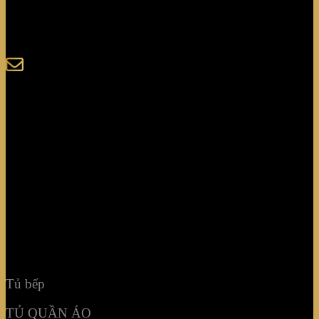
123-125 Nguyễn Hoàng, Phường Bình Trưng, Tp. Hồ
Chí Minh
sales@giaminhcorp.vn
Tủ bếp
TỦ QUẦN ÁO
TỦ RƯỢU CAO CẤP
TỦ BẢO QUẢN
KHẢM MOSAIC
NỘI THẤT KHÔNG GIAN
Tủ bếp
TỦ QUẦN ÁO