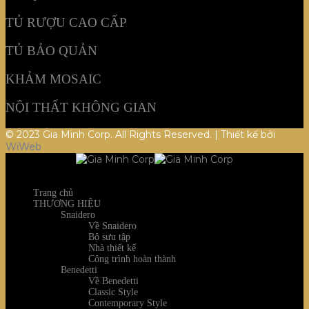
TỦ RƯỢU CAO CẤP
TỦ BẢO QUẢN
KHẢM MOSAIC
NỘI THẤT KHÔNG GIAN
© 2023 Gia Minh Corp. All Rights Reserved. | Thiết kế bởi
WiWeb
Trang chủ
THƯƠNG HIỆU
Snaidero
Về Snaidero
Bộ sưu tập
Nhà thiết kế
Công trình hoàn thành
Benedetti
Về Benedetti
Classic Style
Contemporary Style