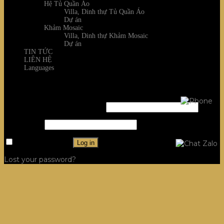
Hệ Tủ Quần Áo
Villa, Dinh thự Tủ Quần Áo
Dự án
Khảm Mosaic
Villa, Dinh thự Khảm Mosaic
Dự án
TIN TỨC
LIÊN HỆ
Languages
Login
Username or email address
*
Password
*
Remember me
Log in
Lost your password?