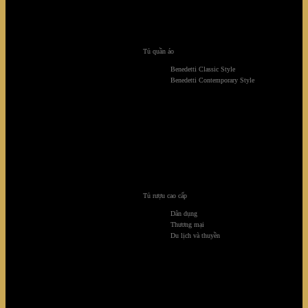
Tủ quần áo
Benedetti Classic Style
Benedetti Contemporary Style
Tủ rượu cao cấp
Dân dụng
Thương mại
District 2 Villa
Du lịch và thuyền