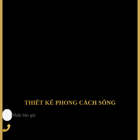
Diamond Villa
THIẾT KẾ PHONG CÁCH SỐNG
Nhận báo giá
Tel
: (+84) 28 3828 2373
Hotline
: (+84) 918 6655 68