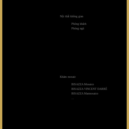
Nội thất không gian
Phòng khách
Phòng ngủ
Khảm mosaic
BISAZZA Mosaico
Saroma Villa
BISAZZA VINCENT DARRÉ
BISAZZA Marmosaico
...