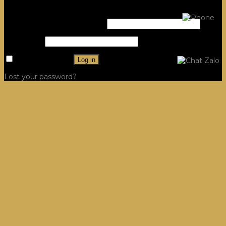
Login
Username or email address
*
Password
*
Remember me
Log in
Lost your password?
Công Trình
Hệ Tủ Bếp