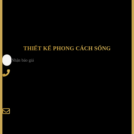
Biệt thự Phú Mỹ Hưng
THIẾT KẾ PHONG CÁCH SỐNG
Nhận báo giá
Tel
: (+84) 28 3828 2373
Hotline
: (+84) 918 6655 68
123-125 Nguyễn Hoàng, Phường Bình Trưng, Tp. Hồ
Chí Minh
sales@giaminhcorp.vn
Tủ bếp