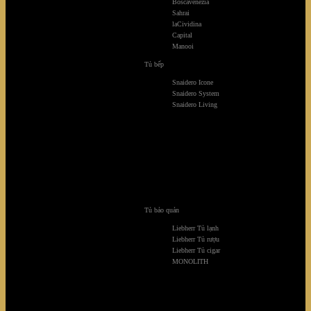
Boscavenezia
Sahrai
laCividina
Capital
Manooi
Tủ bếp
Snaidero Icone
Snaidero System
Snaidero Living
Tủ bảo quản
Liebherr Tủ lạnh
Liebherr Tủ rượu
Liebherr Tủ cigar
MONOLITH