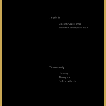
Biệt thự Diamond
Tủ quần áo
Benedetti Classic Style
Benedetti Contemporary Style
Tủ rượu cao cấp
Dân dụng
Thương mại
Du lịch và thuyền