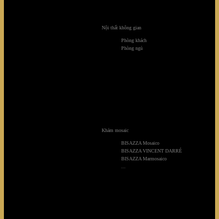
Nội thất không gian
Phòng khách
Công Trình Private Villa
Phòng ngủ
Khảm mosaic
BISAZZA Mosaico
BISAZZA VINCENT DARRÉ
BISAZZA Marmosaico
...