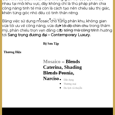
nhau tại mỗi khu vực, đây không chỉ là thủ pháp phân chia
công năng tinh tế mà còn là cách tạo nên chiều sâu thị giác,
khiến từng góc nhỏ đều có tinh thần riêng.
Tủ quần áo
Bằng việc sử dụng mosaic cho từng phân khu, không gian
vừa tối ưu về công năng, vừa đạt tới độ chỉn chu trong thẩm
Benedetti Classic Style
mỹ, phản chiếu trọn vẹn đẳng cấp sống mà công trình hướng
Benedetti Contemporary Style
tới
Sang trọng đương đại – Contemporary Luxury.
Bộ Sưu Tập
Thương Hiệu
Mosaico
– Blends
Caterina, Shading
Blends Peonia,
Tủ rượu cao cấp
Narciso
Dân dụng
Thương mại
Du lịch và thuyền