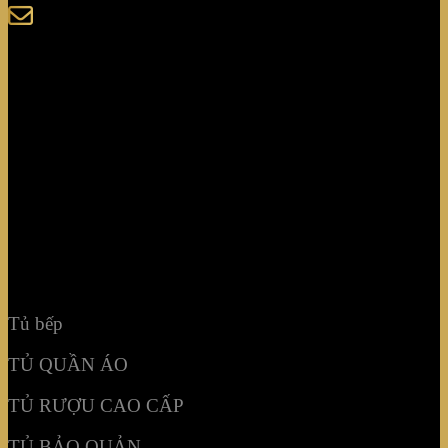
sales@giaminhcorp.vn
Tủ bếp
TỦ QUẦN ÁO
TỦ RƯỢU CAO CẤP
TỦ BẢO QUẢN
KHẢM MOSAIC
NỘI THẤT KHÔNG GIAN
Tủ bếp
TỦ QUẦN ÁO
TỦ RƯỢU CAO CẤP
TỦ BẢO QUẢN