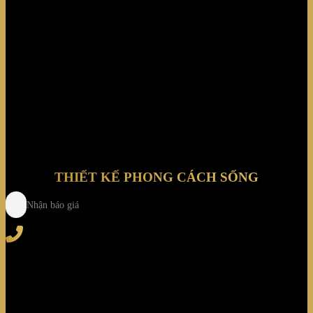
Biệt thự Ocean Rạng Đông
THIẾT KẾ PHONG CÁCH SỐNG
Nhận báo giá
Tel
: (+84) 28 3828 2373
Hotline
: (+84) 918 6655 68
123-125 Nguyễn Hoàng, Phường Bình Trưng, Tp. Hồ
Chí Minh