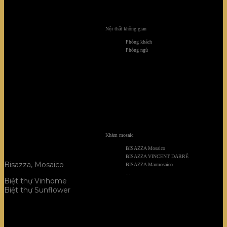
Mosaico
Nội thất không gian
Phòng khách
Phòng ngủ
Khảm mosaic
BISAZZA Mosaico
BISAZZA VINCENT DARRÉ
Bisazza,
Mosaico
BISAZZA Marmosaico
...
Biệt thự Vinhome
Biệt thự Sunflower