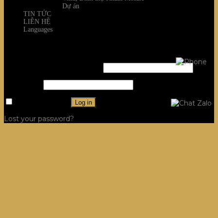
Dự án
TIN TỨC
LIÊN HỆ
Languages
Login
Username or email address
*
Password
*
Remember me
Log in
Lost your password?