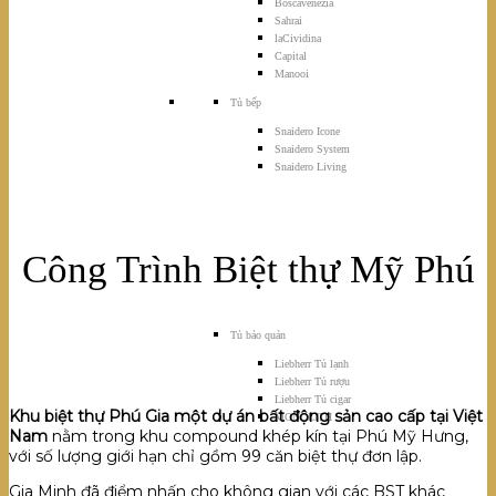
Boscavenezia
Sahrai
laCividina
Capital
Manooi
Tủ bếp
Snaidero Icone
Snaidero System
Snaidero Living
Công Trình Biệt thự Mỹ Phú
Tủ bảo quản
Liebherr Tủ lạnh
Liebherr Tủ rượu
Liebherr Tủ cigar
Khu biệt thự Phú Gia một dự án bất động sản cao cấp tại Việt
MONOLITH
Nam
nằm trong khu compound khép kín tại Phú Mỹ Hưng,
với số lượng giới hạn chỉ gồm 99 căn biệt thự đơn lập.
Gia Minh đã điểm nhấn cho không gian với các BST khác