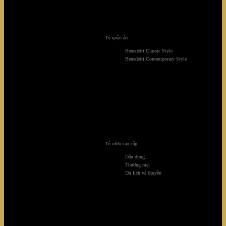
Tủ quần áo
Benedetti Classic Style
Benedetti Contemporary Style
Tủ rượu cao cấp
Dân dụng
Thương mại
Du lịch và thuyền
Amphora Couch Prolonged