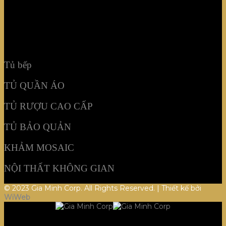
TỦ BẢO QUẢN
KHẢM MOSAIC
NỘI THẤT KHÔNG GIAN
Tủ bếp
TỦ QUẦN ÁO
TỦ RƯỢU CAO CẤP
TỦ BẢO QUẢN
KHẢM MOSAIC
NỘI THẤT KHÔNG GIAN
© 2023 Gia Minh Corp. All Rights Reserved. | Thiết kế bởi
WiWeb