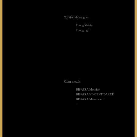
Nội thất không gian
Phòng khách
Phòng ngủ
Khảm mosaic
BISAZZA Mosaico
BISAZZA VINCENT DARRÉ
BISAZZA Marmosaico
...