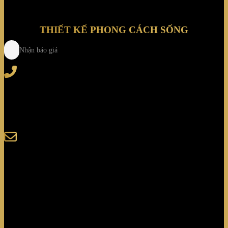
THIẾT KẾ PHONG CÁCH SỐNG
Nhận báo giá
Tel
: (+84) 28 3828 2373
Hotline
: (+84) 918 6655 68
123-125 Nguyễn Hoàng, Phường Bình Trưng, Tp. Hồ
Chí Minh
sales@giaminhcorp.vn
Tủ bếp
TỦ QUẦN ÁO
TỦ RƯỢU CAO CẤP