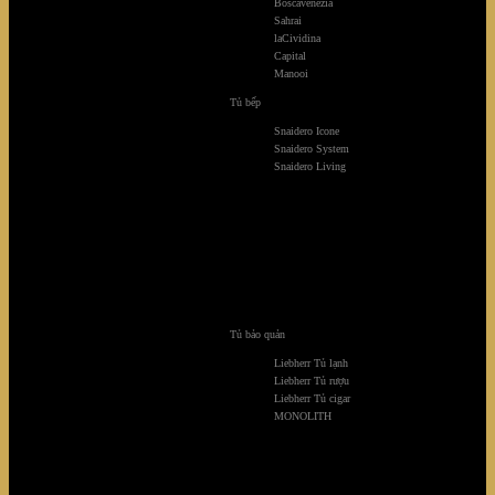
Boscavenezia
Sahrai
laCividina
Capital
Manooi
Tủ bếp
Snaidero Icone
Snaidero System
Snaidero Living
Tủ bảo quản
Liebherr Tủ lạnh
Sofa Amphora
Liebherr Tủ rượu
Liebherr Tủ cigar
MONOLITH