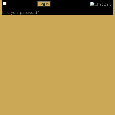
Remember me
Log in
Lost your password?
Công Trình
Hệ Tủ Bếp
Villa, Dinh thự Tủ Bếp
Dự án
Hệ Tủ Quần Áo
Villa, Dinh thự Tủ Quần Áo
Dự án