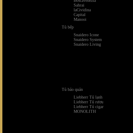
Boscavenezia
Sahrai
laCividina
Capital
Manooi
Tủ bếp
Snaidero Icone
Snaidero System
Snaidero Living
Tủ bảo quản
Liebherr Tủ lạnh
Liebherr Tủ rượu
Liebherr Tủ cigar
MONOLITH