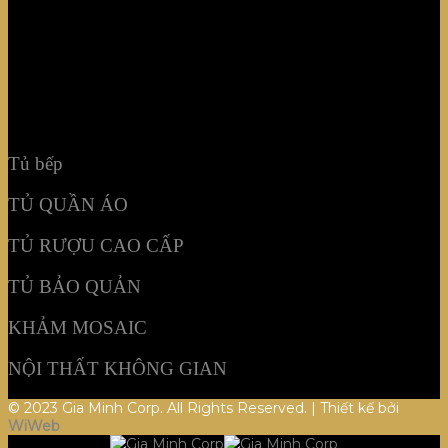
TỦ RƯỢU CAO CẤP
TỦ BẢO QUẢN
KHẢM MOSAIC
NỘI THẤT KHÔNG GIAN
Tủ bếp
TỦ QUẦN ÁO
TỦ RƯỢU CAO CẤP
TỦ BẢO QUẢN
KHẢM MOSAIC
NỘI THẤT KHÔNG GIAN
© 2023 Gia Minh Corp. All Rights Reserved. | Thiết kế bởi
WiWeb