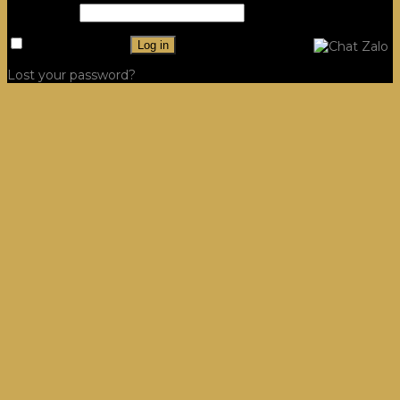
Password
*
Remember me
Log in
Lost your password?
Công Trình
Hệ Tủ Bếp
Villa, Dinh thự Tủ Bếp
Dự án
Hệ Tủ Quần Áo