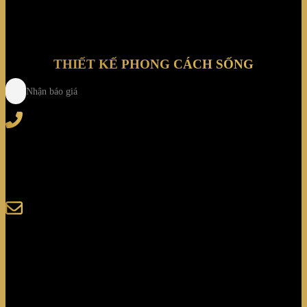
THIẾT KẾ PHONG CÁCH SỐNG
Nhận báo giá
Tel
: (+84) 28 3828 2373
Hotline
: (+84) 918 6655 68
123-125 Nguyễn Hoàng, Phường Bình Trưng, Tp. Hồ
Chí Minh
sales@giaminhcorp.vn
Tủ bếp
TỦ QUẦN ÁO