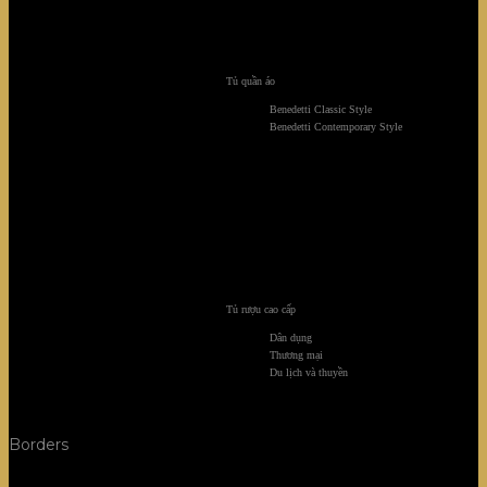
Tủ quần áo
Benedetti Classic Style
Benedetti Contemporary Style
Tủ rượu cao cấp
Dân dụng
Thương mại
Du lịch và thuyền
Borders