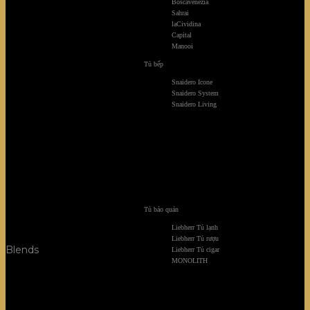
Boscavenezia
Sahrai
laCividina
Capital
Manooi
Tủ bếp
Snaidero Icone
Snaidero System
Snaidero Living
Tủ bảo quản
Liebherr Tủ lạnh
Liebherr Tủ rượu
Blends
Liebherr Tủ cigar
MONOLITH