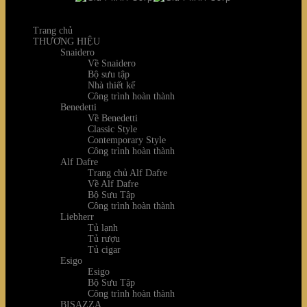
Trang chủ
THƯƠNG HIỆU
Snaidero
Về Snaidero
Bộ sưu tập
Nhà thiết kế
Công trình hoàn thành
Benedetti
Về Benedetti
Classic Style
Contemporary Style
Công trình hoàn thành
Alf Dafre
Trang chủ Alf Dafre
Về Alf Dafre
Bộ Sưu Tập
Công trình hoàn thành
Liebherr
Tủ lạnh
Tủ rượu
Tủ cigar
Esigo
Esigo
Bộ Sưu Tập
Công trình hoàn thành
BISAZZA