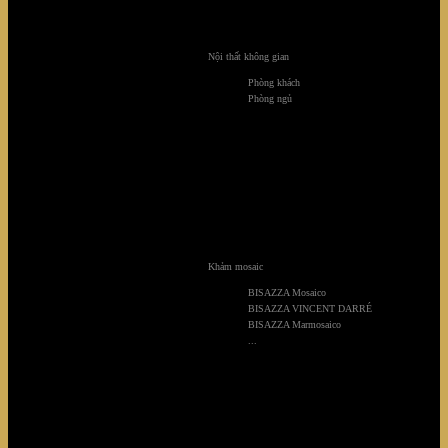
Nội thất không gian
Phòng khách
Phòng ngủ
Khảm mosaic
BISAZZA Mosaico
BISAZZA VINCENT DARRÉ
BISAZZA Marmosaico
...