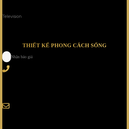
Television
THIẾT KẾ PHONG CÁCH SỐNG
Nhận báo giá
Tel
: (+84) 28 3828 2373
Hotline
: (+84) 918 6655 68
123-125 Nguyễn Hoàng, Phường Bình Trưng, Tp. Hồ
Chí Minh
sales@giaminhcorp.vn
Tủ bếp