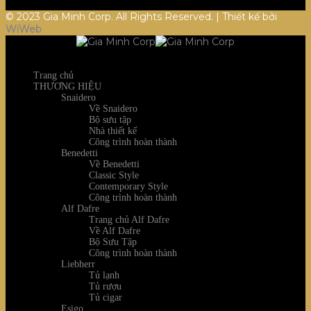
© 2023 Gia Minh Corp. All Rights Reserved. | Thiết kế bởi
WiWeb
Trang chủ
THƯƠNG HIỆU
Snaidero
Về Snaidero
Bộ sưu tập
Nhà thiết kế
Công trình hoàn thành
Benedetti
Về Benedetti
Classic Style
Contemporary Style
Công trình hoàn thành
Alf Dafre
Trang chủ Alf Dafre
Về Alf Dafre
Bộ Sưu Tập
Công trình hoàn thành
Liebherr
Tủ lạnh
Tủ rượu
Tủ cigar
Esigo