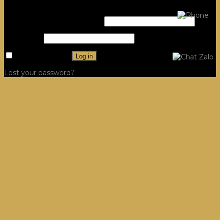
Login
Username or email address
*
Password
*
Remember me
Log in
Lost your password?
Công Trình
Hệ Tủ Bếp