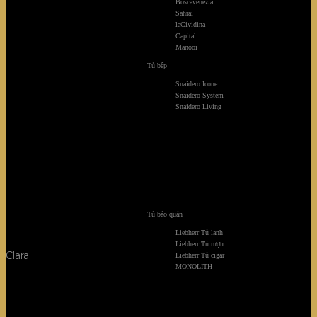
Boscavenezia
Sahrai
laCividina
Capital
Manooi
Tủ bếp
Snaidero Icone
Snaidero System
Snaidero Living
Tủ bảo quản
Liebherr Tủ lạnh
Liebherr Tủ rượu
Clara
Liebherr Tủ cigar
MONOLITH