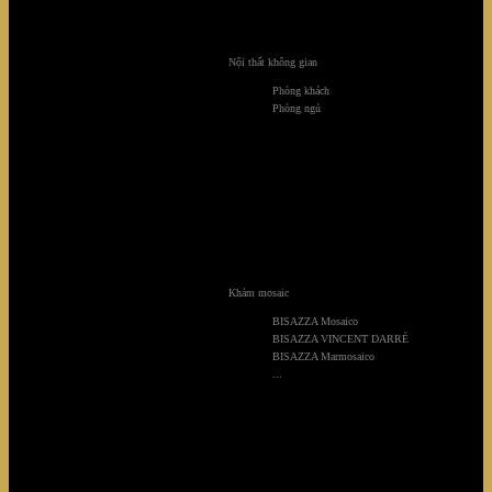
Nội thất không gian
Phòng khách
Phòng ngủ
Khảm mosaic
BISAZZA Mosaico
BISAZZA VINCENT DARRÉ
BISAZZA Marmosaico
...