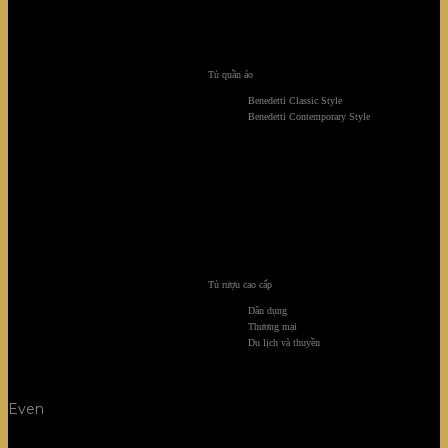
Tủ quần áo
Benedetti Classic Style
Benedetti Contemporary Style
Tủ rượu cao cấp
Dân dụng
Thương mại
Du lịch và thuyền
Even