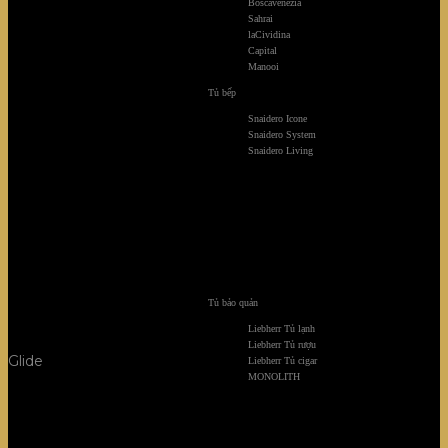
Boscavenezia
Sahrai
laCividina
Capital
Manooi
Tủ bếp
Snaidero Icone
Snaidero System
Snaidero Living
Tủ bảo quản
Liebherr Tủ lạnh
Liebherr Tủ rượu
Glide
Liebherr Tủ cigar
MONOLITH