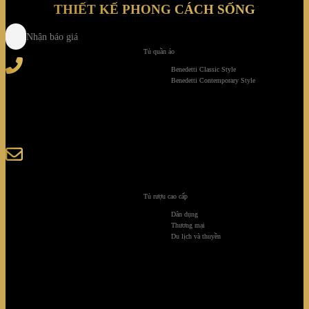
THIẾT KẾ PHONG CÁCH SỐNG
Nhận báo giá
Tủ quần áo
Tel
: (+84) 28 3828 2373
Benedetti Classic Style
Hotline
: (+84) 918 6655 68
Benedetti Contemporary Style
123-125 Nguyễn Hoàng, Phường Bình Trưng, Tp. Hồ
Chí Minh
sales@giaminhcorp.vn
Tủ rượu cao cấp
Tủ bếp
Dân dụng
Thương mại
TỦ QUẦN ÁO
Du lịch và thuyền
TỦ RƯỢU CAO CẤP
TỦ BẢO QUẢN