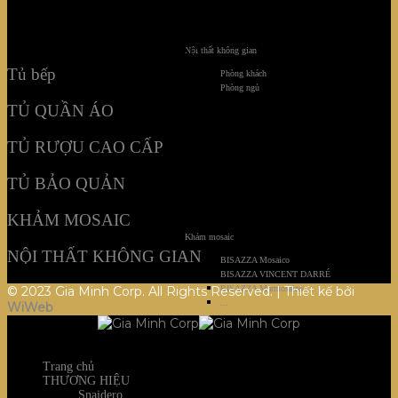
KHẢM MOSAIC
NỘI THẤT KHÔNG GIAN
Nội thất không gian
Tủ bếp
Phòng khách
Phòng ngủ
TỦ QUẦN ÁO
TỦ RƯỢU CAO CẤP
TỦ BẢO QUẢN
KHẢM MOSAIC
Khảm mosaic
NỘI THẤT KHÔNG GIAN
BISAZZA Mosaico
BISAZZA VINCENT DARRÉ
© 2023 Gia Minh Corp. All Rights Reserved. | Thiết kế bởi
BISAZZA Marmosaico
...
WiWeb
Trang chủ
THƯƠNG HIỆU
Snaidero