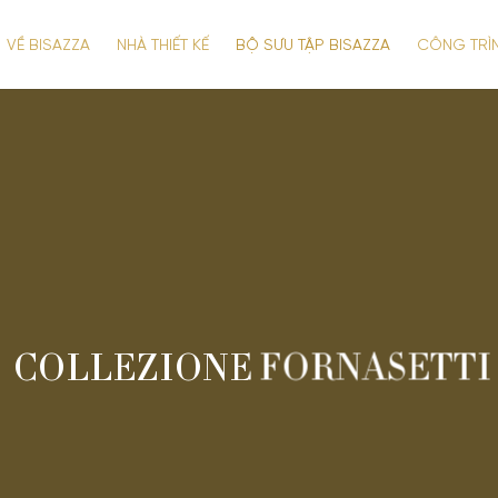
VỀ BISAZZA
NHÀ THIẾT KẾ
BỘ SƯU TẬP BISAZZA
CÔNG TRÌ
COLLEZIONE FORNASETTI