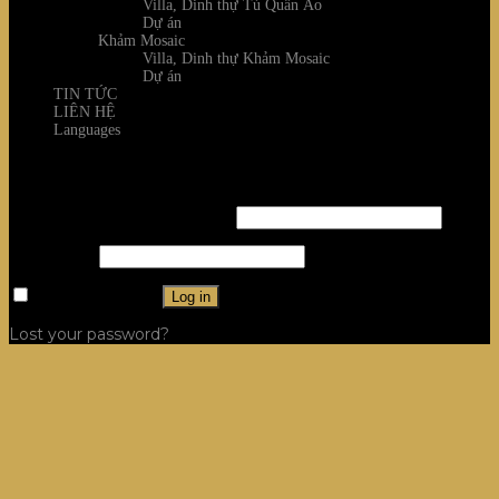
Villa, Dinh thự Tủ Quần Áo
Dự án
Khảm Mosaic
Villa, Dinh thự Khảm Mosaic
Dự án
TIN TỨC
LIÊN HỆ
Languages
Login
Username or email address
*
Password
*
Remember me
Log in
Lost your password?