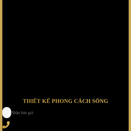
Bunny và Merdolino); và Magis (người mà ông đã
thiết kế, trong số những người khác, ghế đẩu quầy
bar “Bombo” — sản phẩm được sao chép nhiều nhất
trong lịch sử thiết kế — các gia đình “Vanity” và
“First”); cũng như Amore Pacific, Artsana, Bertazzoni,
Bisazza, Cederroth, Deborah, Elica, Fabbrica
Pelletterie Milano, Fiat, Hannspree, Hanssem, Helit,
Henkel, Honeywell, Inda, KDDI, Kokuyo, Laufen,
Lavazza, LG Hausys, L’Oreal – Maletti, Meglio,
Mikakuto, Moooi, Nestlé-Frisco (giám đốc nghệ thuật
năm 1996), Nissan, NTT Docomo, Olivari, Oras,
Oregon Scientific, Papernet-Sofidel, Promelit, Pulsar,
Replay, Samsung, Seiko, Shaf, Siemens, Skitsch,
Sodastream, SPC, Star, Telecom, Toto, 3M, Tubes,
Veneta Cucine, Vondom, ZTE, v.v…
THIẾT KẾ PHONG CÁCH SỐNG
Nhận báo giá
Tel
: (+84) 28 3828 2373
Hotline
: (+84) 918 6655 68