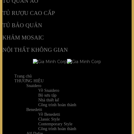
TỦ QUẦN ÁO
TỦ RƯỢU CAO CẤP
TỦ BẢO QUẢN
KHẢM MOSAIC
NỘI THẤT KHÔNG GIAN
Trang chủ
THƯƠNG HIỆU
Snaidero
Về Snaidero
Bộ sưu tập
Nhà thiết kế
Công trình hoàn thành
Benedetti
Về Benedetti
Classic Style
Contemporary Style
Công trình hoàn thành
Alf Dafre