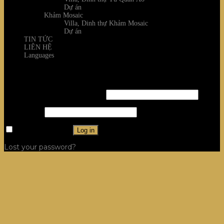
Dự án
Khảm Mosaic
Villa, Dinh thự Khảm Mosaic
Dự án
TIN TỨC
LIÊN HỆ
Languages
Login
Username or email address
*
Password
*
Remember me
Log in
Lost your password?