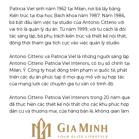
Patricia Viel sinh năm 1962 tại Milan, nơi bà lấy bằng
Kiến trúc tại Đại học Bách khoa năm 1987. Năm 1986,
bà bắt đầu làm việc tại studio của Antonio Citterio với
vai trò là quản lý dự án. Từ năm 1999, với tư cách là đối
tác sáng lập, bà phụ trách kiến ​​trúc và thiết kế nội thất,
đồng thời tham gia tích cực vào việc quản lý studio.
Antonio Citterio và Patricia Viel là những người sáng lập
Antonio Citterio Patricia Viel Interiors, có trụ sở chính tại
Milan, Ý. Công ty hoạt động trên phạm vi quốc tế, phát
triển các dự án phức tạp ở mọi quy mô với sự hợp tác
của mạng lưới các chuyên gia tư vấn có trình độ.
Antonio Citterio Patricia Viel Interiors trong 20 năm qua
đã thực hiện các thiết kế nội thất cho các khu phức hợp
dân cư và thương mại, cửa hàng bán lẻ, không gian làm
việc, văn phòng, phòng trưng bày và khách sạn.
Công ty, một công ty con của Antonio Citterio Patricia
Viel and Partners, có chuyên môn cao trong việc cung