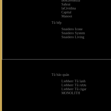
Boscavenezia
Sahrai
laCividina
Capital
Manooi
Tủ bếp
Snaidero Icone
Snaidero System
Snaidero Living
Tủ bảo quản
Liebherr Tủ lạnh
Liebherr Tủ rượu
Liebherr Tủ cigar
MONOLITH