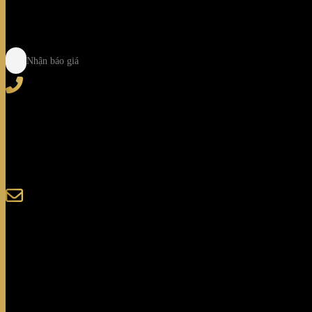
Nhận báo giá
Tel
: (+84) 28 3828 2373
Hotline
: (+84) 918 6655 68
123-125 Nguyễn Hoàng, Phường Bình Trưng, Tp. Hồ C
sales@giaminhcorp.vn
Tủ bếp
TỦ QUẦN ÁO