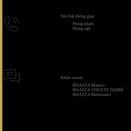
Quý kh
Nội thất không gian
Phòng khách
Phòng ngủ
Khảm mosaic
BISAZZA Mosaico
BISAZZA VINCENT DARRÉ
BISAZZA Marmosaico
...
Thời gian hỗ tr