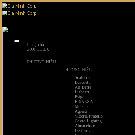
Skip
to
content
Trang chủ
GIỚI THIỆU
THƯƠNG HIỆU
THƯƠNG HIỆU
Snaidero
Benedetti
Alf Dafre
Liebherr
Esigo
BISAZZA
Mobalpa
Agresti
Vittoria Frigerio
Castro Lighting
Almadeluce
Desforma