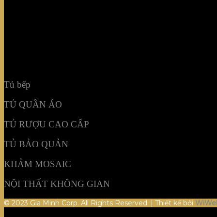
TỦ RƯỢU CAO CẤP
TỦ BẢO QUẢN
KHẢM MOSAIC
NỘI THẤT KHÔNG GIAN
Tủ bếp
TỦ QUẦN ÁO
TỦ RƯỢU CAO CẤP
TỦ BẢO QUẢN
KHẢM MOSAIC
NỘI THẤT KHÔNG GIAN
© 2023 Gia Minh Corp. All Rights Reserved. | Thiết kế bởi
WiWe