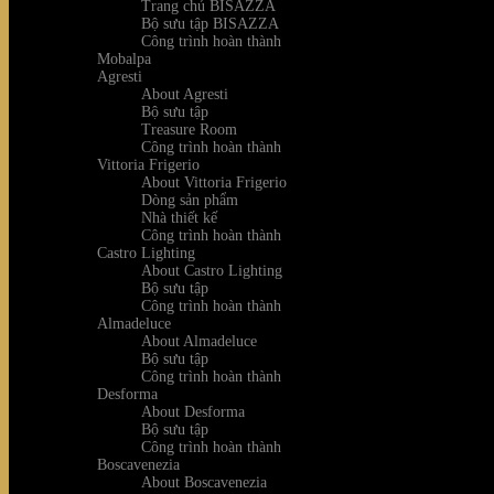
Trang chủ BISAZZA
Bộ sưu tập BISAZZA
Công trình hoàn thành
Mobalpa
Agresti
About Agresti
Bộ sưu tập
Treasure Room
Công trình hoàn thành
Vittoria Frigerio
About Vittoria Frigerio
Dòng sản phẩm
Nhà thiết kế
Công trình hoàn thành
Castro Lighting
About Castro Lighting
Bộ sưu tập
Công trình hoàn thành
Almadeluce
About Almadeluce
Bộ sưu tập
Công trình hoàn thành
Desforma
About Desforma
Bộ sưu tập
Công trình hoàn thành
Boscavenezia
About Boscavenezia