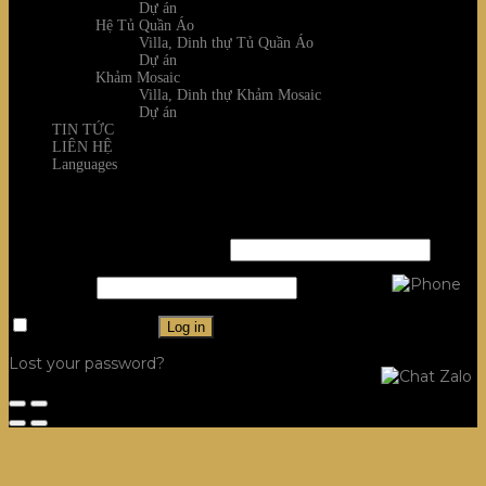
Dự án
Hệ Tủ Quần Áo
Villa, Dinh thự Tủ Quần Áo
Dự án
Khảm Mosaic
Villa, Dinh thự Khảm Mosaic
Dự án
TIN TỨC
LIÊN HỆ
Languages
Login
Username or email address
*
Password
*
Remember me
Log in
Lost your password?