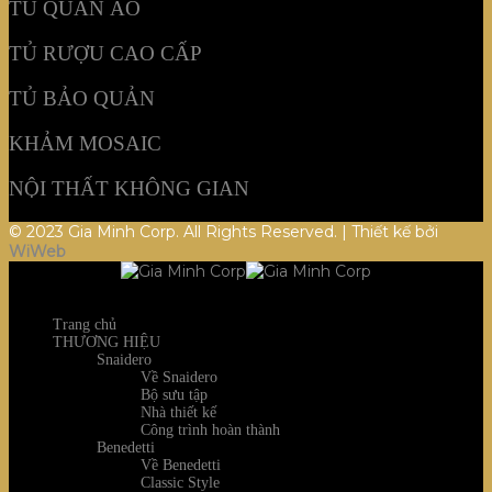
TỦ QUẦN ÁO
TỦ RƯỢU CAO CẤP
TỦ BẢO QUẢN
KHẢM MOSAIC
NỘI THẤT KHÔNG GIAN
© 2023 Gia Minh Corp. All Rights Reserved. | Thiết kế bởi
WiWeb
Trang chủ
THƯƠNG HIỆU
Snaidero
Về Snaidero
Bộ sưu tập
Nhà thiết kế
Công trình hoàn thành
Benedetti
Về Benedetti
Classic Style