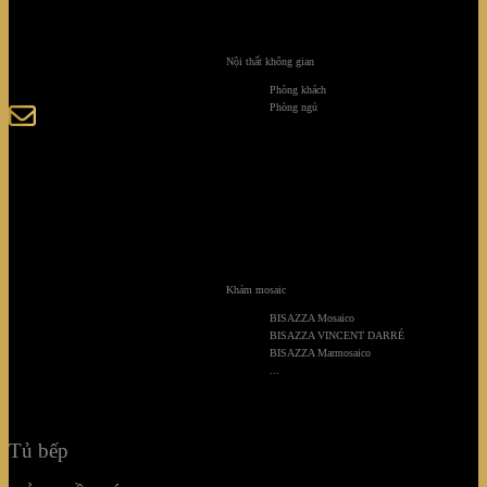
123-125 Nguyễn Hoàng, Phường Bình Trưng, Tp. Hồ
Chí Minh
Nội thất không gian
Phòng khách
Phòng ngủ
sales@giaminhcorp.vn
Tủ bếp
TỦ QUẦN ÁO
TỦ RƯỢU CAO CẤP
Khảm mosaic
BISAZZA Mosaico
TỦ BẢO QUẢN
BISAZZA VINCENT DARRÉ
BISAZZA Marmosaico
KHẢM MOSAIC
...
NỘI THẤT KHÔNG GIAN
Tủ bếp