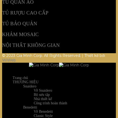
TỦ QUẦN ÁO
TỦ RƯỢU CAO CẤP
TỦ BẢO QUẢN
KHẢM MOSAIC
NỘI THẤT KHÔNG GIAN
© 2023 Gia Minh Corp. All Rights Reserved. | Thiết kế bởi
WiWeb
Trang chủ
THƯƠNG HIỆU
Snaidero
Về Snaidero
Bộ sưu tập
Nhà thiết kế
Công trình hoàn thành
Benedetti
Về Benedetti
Classic Style