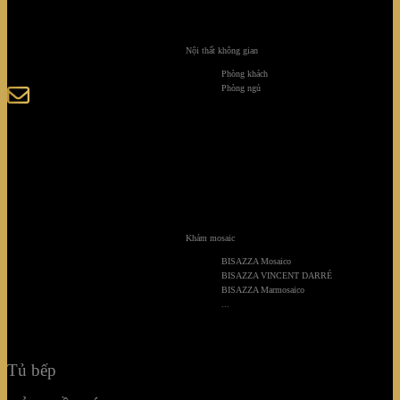
123-125 Nguyễn Hoàng, Phường Bình Trưng, Tp. Hồ
Chí Minh
Nội thất không gian
Phòng khách
Phòng ngủ
sales@giaminhcorp.vn
Tủ bếp
TỦ QUẦN ÁO
TỦ RƯỢU CAO CẤP
Khảm mosaic
BISAZZA Mosaico
TỦ BẢO QUẢN
BISAZZA VINCENT DARRÉ
BISAZZA Marmosaico
KHẢM MOSAIC
...
NỘI THẤT KHÔNG GIAN
Tủ bếp