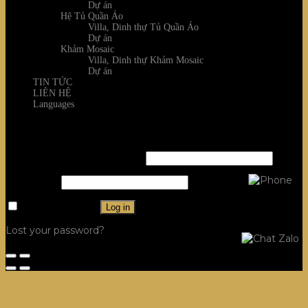
Dự án
Hệ Tủ Quần Áo
Villa, Dinh thự Tủ Quần Áo
Dự án
Khảm Mosaic
Villa, Dinh thự Khảm Mosaic
Dự án
TIN TỨC
LIÊN HỆ
Languages
Login
Username or email address
*
Password
*
Remember me
Log in
Lost your password?