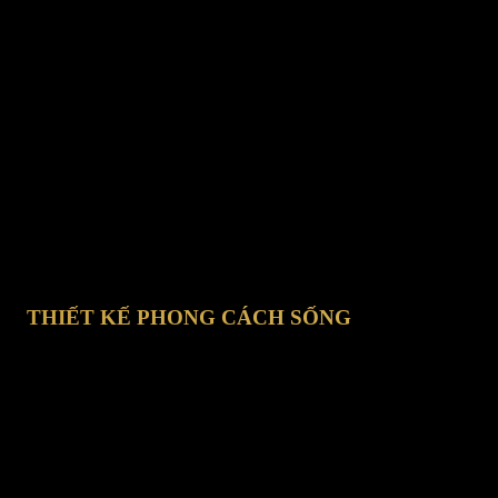
CHAT TRỰC TUYẾN
ợ trực tuyến: Từ 8h-17h tất cả các ngày trong tuần (Ngày lễ nghỉ).
THIẾT KẾ PHONG CÁCH SỐNG