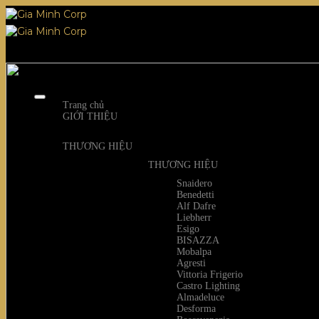
Skip
to
content
Trang chủ
GIỚI THIỆU
THƯƠNG HIỆU
THƯƠNG HIỆU
Snaidero
Benedetti
Alf Dafre
Liebherr
Esigo
BISAZZA
Mobalpa
Agresti
Vittoria Frigerio
Castro Lighting
Almadeluce
Desforma