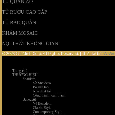
TỦ QUẦN ÁO
TỦ RƯỢU CAO CẤP
TỦ BẢO QUẢN
KHẢM MOSAIC
NỘI THẤT KHÔNG GIAN
© 2023 Gia Minh Corp. All Rights Reserved. | Thiết kế bởi
WiWe
Trang chủ
THƯƠNG HIỆU
Snaidero
Về Snaidero
Bộ sưu tập
Nhà thiết kế
Công trình hoàn thành
Benedetti
Về Benedetti
Classic Style
Contemporary Style