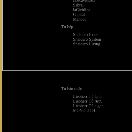
Boscavenezia
Sahrai
laCividina
Capital
Manooi
Tủ bếp
Snaidero Icone
Snaidero System
Snaidero Living
Tủ bảo quản
Liebherr Tủ lạnh
Liebherr Tủ rượu
Liebherr Tủ cigar
MONOLITH