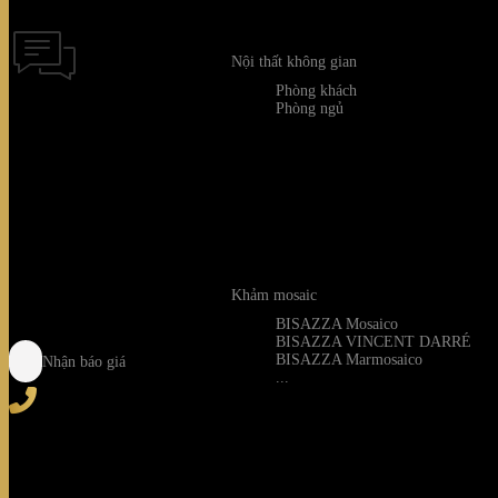
Nội thất không gian
Phòng khách
Phòng ngủ
Thời gian hỗ tr
Khảm mosaic
BISAZZA Mosaico
BISAZZA VINCENT DARRÉ
BISAZZA Marmosaico
Nhận báo giá
...
Tel
: (+84) 28 3828 2373
Hotline
: (+84) 918 6655 68