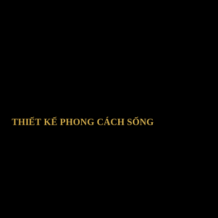
CHAT TRỰC TUYẾN
ợ trực tuyến: Từ 8h-17h tất cả các ngày trong tuần (Ngày lễ nghỉ).
THIẾT KẾ PHONG CÁCH SỐNG
hí Minh