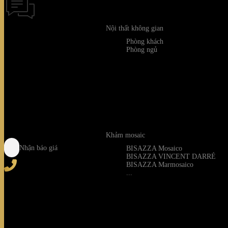
Nội thất không gian
Phòng khách
Phòng ngủ
Thời gian hỗ tr
Khảm mosaic
Nhận báo giá
BISAZZA Mosaico
BISAZZA VINCENT DARRÉ
BISAZZA Marmosaico
...
Tel
: (+84) 28 3828 2373
Hotline
: (+84) 918 6655 68
123-125 Nguyễn Hoàng, Phường Bình Trưng, Tp. Hồ C