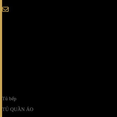
sales@giaminhcorp.vn
Tủ bếp
TỦ QUẦN ÁO
TỦ RƯỢU CAO CẤP
TỦ BẢO QUẢN
KHẢM MOSAIC
NỘI THẤT KHÔNG GIAN
Tủ bếp
TỦ QUẦN ÁO