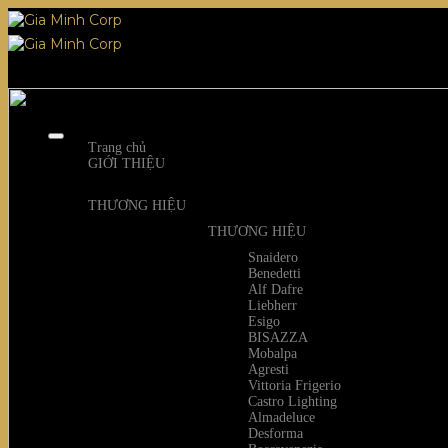
Skip
to
content
Trang chủ
GIỚI THIỆU
THƯƠNG HIỆU
THƯƠNG HIỆU
Snaidero
Benedetti
Alf Dafre
Liebherr
Esigo
BISAZZA
Mobalpa
Agresti
Vittoria Frigerio
Castro Lighting
Almadeluce
Desforma