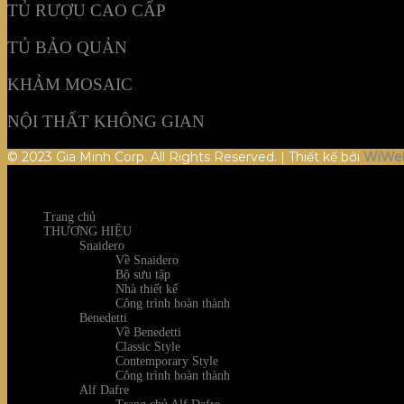
TỦ RƯỢU CAO CẤP
TỦ BẢO QUẢN
KHẢM MOSAIC
NỘI THẤT KHÔNG GIAN
© 2023 Gia Minh Corp. All Rights Reserved. | Thiết kế bởi
WiWe
Trang chủ
THƯƠNG HIỆU
Snaidero
Về Snaidero
Bộ sưu tập
Nhà thiết kế
Công trình hoàn thành
Benedetti
Về Benedetti
Classic Style
Contemporary Style
Công trình hoàn thành
Alf Dafre