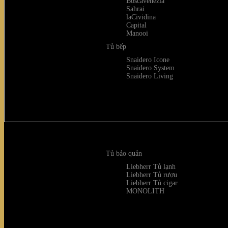
Boscavenezia
Sahrai
laCividina
Capital
Manooi
Tủ bếp
Snaidero Icone
Snaidero System
Snaidero Living
Tủ bảo quản
Liebherr Tủ lạnh
Liebherr Tủ rượu
Liebherr Tủ cigar
MONOLITH