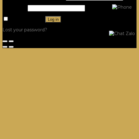
Password
*
Remember me
Log in
Lost your password?
Công Trình
Hệ Tủ Bếp
Villa, Dinh thự Tủ Bếp