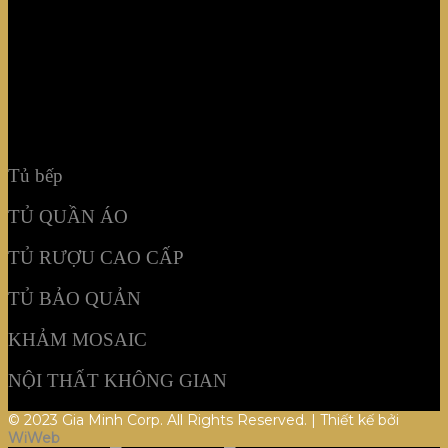
TỦ RƯỢU CAO CẤP
TỦ BẢO QUẢN
KHẢM MOSAIC
NỘI THẤT KHÔNG GIAN
Tủ bếp
TỦ QUẦN ÁO
TỦ RƯỢU CAO CẤP
TỦ BẢO QUẢN
KHẢM MOSAIC
NỘI THẤT KHÔNG GIAN
© 2023 Gia Minh Corp. All Rights Reserved. | Thiết kế bởi
WiWeb