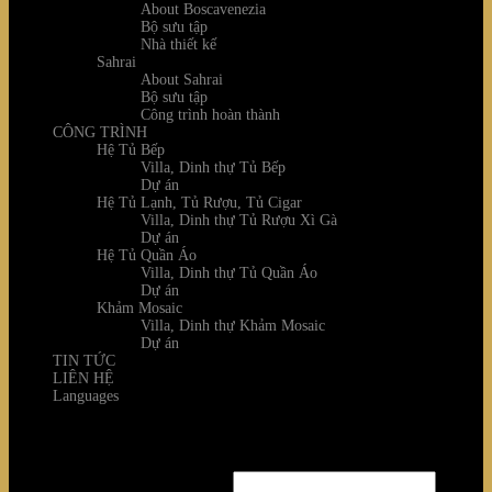
About Boscavenezia
Bộ sưu tập
Nhà thiết kế
Sahrai
About Sahrai
Bộ sưu tập
Công trình hoàn thành
CÔNG TRÌNH
Hệ Tủ Bếp
Villa, Dinh thự Tủ Bếp
Dự án
Hệ Tủ Lạnh, Tủ Rượu, Tủ Cigar
Villa, Dinh thự Tủ Rượu Xì Gà
Dự án
Hệ Tủ Quần Áo
Villa, Dinh thự Tủ Quần Áo
Dự án
Khảm Mosaic
Villa, Dinh thự Khảm Mosaic
Dự án
TIN TỨC
LIÊN HỆ
Languages
Login
Username or email address
*