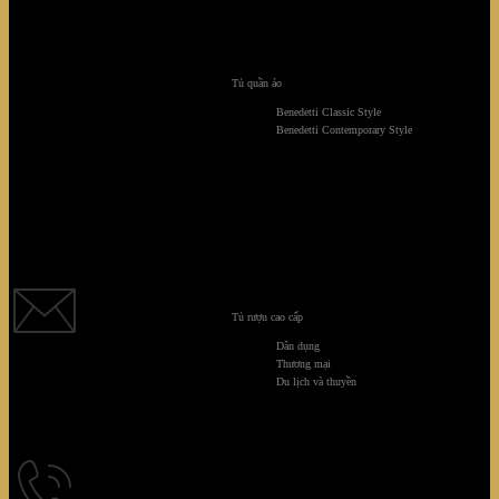
Tủ quần áo
Benedetti Classic Style
Benedetti Contemporary Style
Quý khách vui lòng chọn một tùy chọn hỗ trợ từ những icon
bên dưới:
Tủ rượu cao cấp
Dân dụng
Thương mại
EMAIL
Du lịch và thuyền
Quý khách vui lòng gửi mail về địa chỉ: sales@giaminhcorp.vn