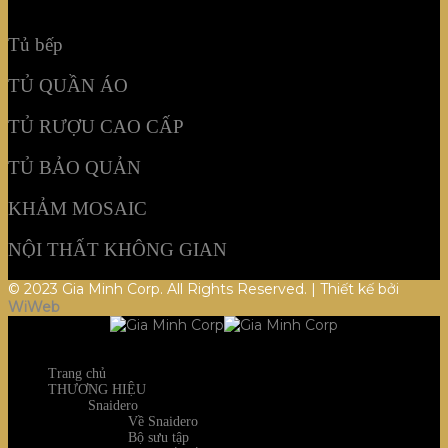
NỘI THẤT KHÔNG GIAN
Tủ bếp
TỦ QUẦN ÁO
TỦ RƯỢU CAO CẤP
TỦ BẢO QUẢN
KHẢM MOSAIC
NỘI THẤT KHÔNG GIAN
© 2023 Gia Minh Corp. All Rights Reserved. | Thiết kế bởi
WiWeb
Trang chủ
THƯƠNG HIỆU
Snaidero
Về Snaidero
Bộ sưu tập