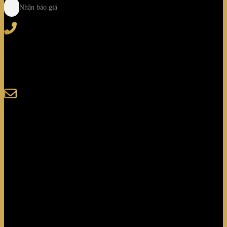
Nhận báo giá
Tel
: (+84) 28 3828 2373
Hotline
: (+84) 918 6655 68
123-125 Nguyễn Hoàng, Phường Bình Trưng, Tp. Hồ
Chí Minh
sales@giaminhcorp.vn
Tủ bếp
TỦ QUẦN ÁO
TỦ RƯỢU CAO CẤP
TỦ BẢO QUẢN
KHẢM MOSAIC