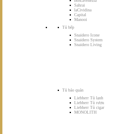
Boscavenezia
Sahrai
laCividina
Capital
Manooi
Tủ bếp
Snaidero Icone
Snaidero System
Snaidero Living
Tủ bảo quản
Liebherr Tủ lạnh
Liebherr Tủ rượu
Liebherr Tủ cigar
MONOLITH