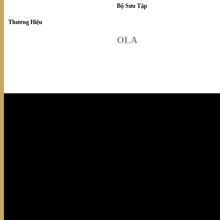
Bộ Sưu Tập
Thương Hiệu
OLA
Ola – Snaidero