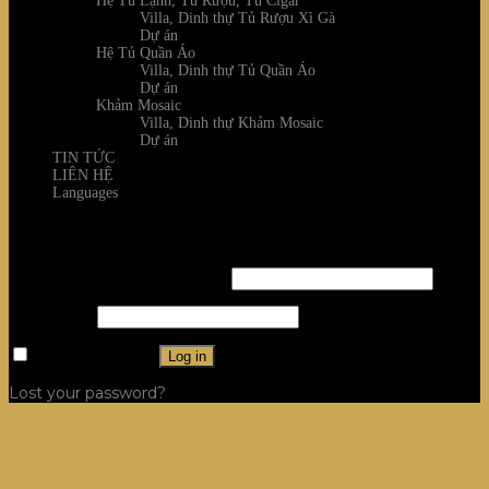
Hệ Tủ Lạnh, Tủ Rượu, Tủ Cigar
Villa, Dinh thự Tủ Rượu Xì Gà
Dự án
Hệ Tủ Quần Áo
Villa, Dinh thự Tủ Quần Áo
Dự án
Khảm Mosaic
Villa, Dinh thự Khảm Mosaic
Dự án
TIN TỨC
LIÊN HỆ
Languages
Login
Username or email address
*
Password
*
Remember me
Log in
Lost your password?