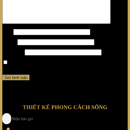
Tên
*
Email
*
Trang web
Lưu tên của tôi, email, và trang web trong trình duyệt này
cho lần bình luận kế tiếp của tôi.
THIẾT KẾ PHONG CÁCH SỐNG
Nhận báo giá
Tel
: (+84) 28 3828 2373