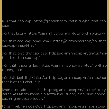
điểm cho bức tranh cuộc sống của những người thuộc giới
tinh hoa.
Xem thêm bài viết
Nội thất cao cấp
:
https://giaminhcorp.vn/tin-tuc/noi-that-cao-
cap/
nội thất luxury
:
https://giaminhcorp.vn/tin-tuc/noi-that-luxury/
nội thất cao cấp nhập khẩu
:
https://giaminhcorp.vn/noi-that-
cao-cap-nhap-khau/
nội thất biệt thự cao cấp
:
https://giaminhcorp.vn/tin-tuc/noi-
that-biet-thu-cao-cap/
nội thất thượng lưu
:
https://giaminhcorp.vn/tin-tuc/noi-that-
thuong-luu/
nội thất biệt thự Châu Âu
:
https://giaminhcorp.vn/tin-tuc/noi-
that-biet-thu-chau-au/
khảm mosaic cao cấp
:
https://giaminhcorp.vn/tin-tuc/luxury-
italian-4fs-kham-mosaic-bisazza-bieu-tuong-dinh-hinh-phong-
cach-nghe-thuat-nuoc-y/
tủ lạnh liebherr của Đức
:
https://giaminhcorp.vn/refrigerators/