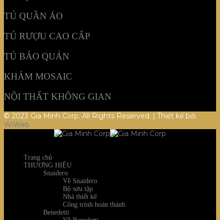
TỦ QUẦN ÁO
TỦ RƯỢU CAO CẤP
TỦ BẢO QUẢN
KHẢM MOSAIC
NỘI THẤT KHÔNG GIAN
© 2023 Gia Minh Corp. All Rights Reserved. | Thiết kế bởi
WiWeb
Trang chủ
THƯƠNG HIỆU
Snaidero
Về Snaidero
Bộ sưu tập
Nhà thiết kế
Công trình hoàn thành
Benedetti