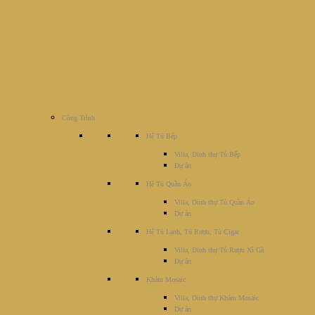
Công Trình
Hệ Tủ Bếp
Villa, Dinh thự Tủ Bếp
Dự án
Hệ Tủ Quần Áo
Villa, Dinh thự Tủ Quần Áo
Dự án
Hệ Tủ Lạnh, Tủ Rượu, Tủ Cigar
Villa, Dinh thự Tủ Rượu Xì Gà
Dự án
Khảm Mosaic
Villa, Dinh thự Khảm Mosaic
Dự án