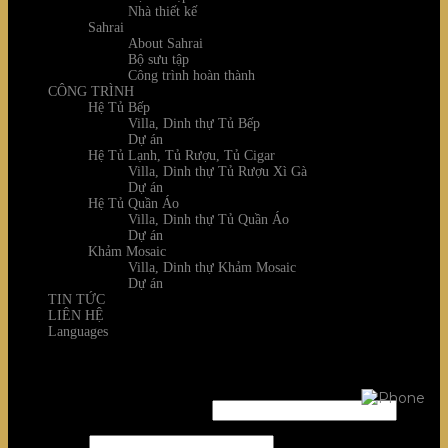
Nhà thiết kế
Sahrai
About Sahrai
Bộ sưu tập
Công trình hoàn thành
CÔNG TRÌNH
Hệ Tủ Bếp
Villa, Dinh thự Tủ Bếp
Dự án
Hệ Tủ Lạnh, Tủ Rượu, Tủ Cigar
Villa, Dinh thự Tủ Rượu Xì Gà
Dự án
Hệ Tủ Quần Áo
Villa, Dinh thự Tủ Quần Áo
Dự án
Khảm Mosaic
Villa, Dinh thự Khảm Mosaic
Dự án
TIN TỨC
LIÊN HỆ
Languages
Login
Username or email address
*
Password
*