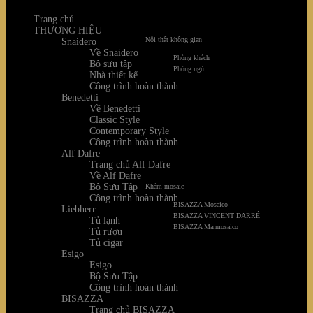
Trang chủ
THƯƠNG HIỆU
Nội thất không gian
Snaidero
Về Snaidero
Phòng khách
Bộ sưu tập
Phòng ngủ
Nhà thiết kế
Công trình hoàn thành
Benedetti
Về Benedetti
Classic Style
Contemporary Style
Công trình hoàn thành
Alf Dafre
Trang chủ Alf Dafre
Về Alf Dafre
Bộ Sưu Tập
Khảm mosaic
Công trình hoàn thành
BISAZZA Mosaico
Liebherr
BISAZZA VINCENT DARRÉ
Tủ lạnh
BISAZZA Marmosaico
Tủ rượu
...
Tủ cigar
Esigo
Esigo
Bộ Sưu Tập
Công trình hoàn thành
BISAZZA
Trang chủ BISAZZA