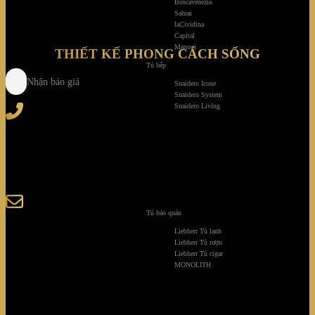
Boscavenezia
Sahrai
laCividina
Capital
Manooi
THIẾT KẾ PHONG CÁCH SỐNG
Tủ bếp
Nhận báo giá
Snaidero Icone
Snaidero System
Tel
: (+84) 28 3828 2373
Snaidero Living
Hotline
: (+84) 918 6655 68
123-125 Nguyễn Hoàng, Phường Bình Trưng, Tp. Hồ
Chí Minh
sales@giaminhcorp.vn
Tủ bảo quản
Liebherr Tủ lạnh
Liebherr Tủ rượu
Tủ bếp
Liebherr Tủ cigar
MONOLITH
TỦ QUẦN ÁO
TỦ RƯỢU CAO CẤP