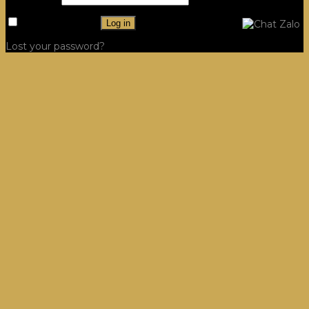
Remember me
Log in
Lost your password?
Công Trình
Hệ Tủ Bếp
Villa, Dinh thự Tủ Bếp
Dự án
Hệ Tủ Quần Áo
Villa, Dinh thự Tủ Quần Áo