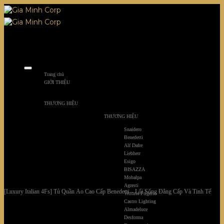
Skip
to
content
Trang chủ
GIỚI THIỆU
THƯƠNG HIỆU
THƯƠNG HIỆU
Snaidero
Benedetti
Alf Dafre
Liebherr
Esigo
BISAZZA
Mobalpa
Agresti
[Luxury Italian 4Fs] Tủ Quần Áo Cao Cấp Benedetti – Lối Sống Đẳng Cấp Và Tinh Tế
Vittoria Frigerio
Castro Lighting
Almadeluce
Desforma