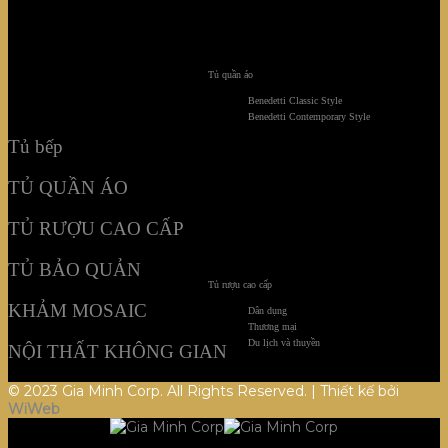
TỦ BẢO QUẢN
KHẢM MOSAIC
Tủ quần áo
Benedetti Classic Style
NỘI THẤT KHÔNG GIAN
Benedetti Contemporary Style
Tủ bếp
TỦ QUẦN ÁO
TỦ RƯỢU CAO CẤP
TỦ BẢO QUẢN
Tủ rượu cao cấp
KHẢM MOSAIC
Dân dụng
Thương mại
Du lịch và thuyền
NỘI THẤT KHÔNG GIAN
© 2023 Gia Minh Corp. All Rights Reserved. | Thiết kế bởi
WiWeb