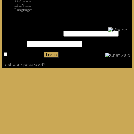
TIN TỨC
LIÊN HỆ
Languages
Login
Username or email address
*
Password
*
Remember me
Log in
Lost your password?