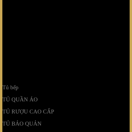
Tủ bếp
TỦ QUẦN ÁO
TỦ RƯỢU CAO CẤP
TỦ BẢO QUẢN
KHẢM MOSAIC
NỘI THẤT KHÔNG GIAN
Tủ bếp
TỦ QUẦN ÁO
TỦ RƯỢU CAO CẤP
TỦ BẢO QUẢN