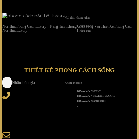
Nội thất không gian
Phòng khách
Nội Thất Phong Cách Luxury – Nâng Tầm Không Gian Sống Với Thiết Kế Phong Cách
Nội Thất Luxury
Phòng ngủ
THIẾT KẾ PHONG CÁCH SỐNG
Nhận báo giá
Khảm mosaic
BISAZZA Mosaico
Tel
: (+84) 28 3828 2373
BISAZZA VINCENT DARRÉ
Hotline
: (+84) 918 6655 68
BISAZZA Marmosaico
...
123-125 Nguyễn Hoàng, Phường Bình Trưng, Tp. Hồ
Chí Minh
sales@giaminhcorp.vn