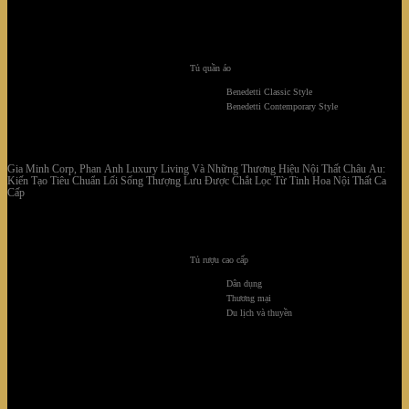
Tủ quần áo
Benedetti Classic Style
Benedetti Contemporary Style
Gia Minh Corp, Phan Anh Luxury Living Và Những Thương Hiệu Nội Thất Châu Âu:
Kiến Tạo Tiêu Chuẩn Lối Sống Thượng Lưu Được Chắt Lọc Từ Tinh Hoa Nội Thất Cao
Cấp
Tủ rượu cao cấp
Dân dụng
Thương mại
Du lịch và thuyền