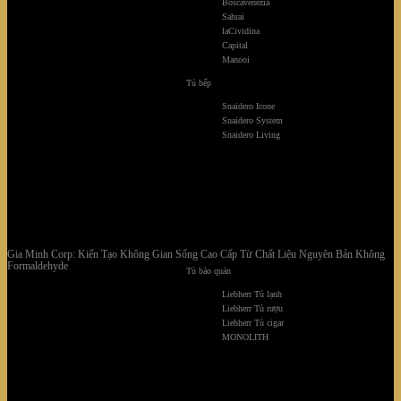
Boscavenezia
Sahrai
laCividina
Capital
Manooi
Tủ bếp
Snaidero Icone
Snaidero System
Snaidero Living
Gia Minh Corp: Kiến Tạo Không Gian Sống Cao Cấp Từ Chất Liệu Nguyên Bản Không
Formaldehyde
Tủ bảo quản
Liebherr Tủ lạnh
Liebherr Tủ rượu
Liebherr Tủ cigar
MONOLITH