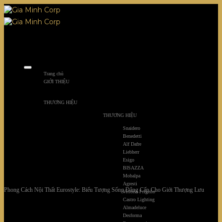
Skip
to
content
Trang chủ
GIỚI THIỆU
THƯƠNG HIỆU
THƯƠNG HIỆU
Snaidero
Benedetti
Alf Dafre
Liebherr
Esigo
BISAZZA
Mobalpa
Agresti
Phong Cách Nội Thất Eurostyle: Biểu Tượng Sống Đẳng Cấp Cho Giới Thượng Lưu
Vittoria Frigerio
Castro Lighting
Almadeluce
Desforma