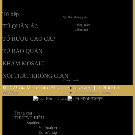
NỘI THẤT KHÔNG GIAN
Tủ bếp
Nội thất không gian
Phòng khách
TỦ QUẦN ÁO
Phòng ngủ
TỦ RƯỢU CAO CẤP
TỦ BẢO QUẢN
KHẢM MOSAIC
NỘI THẤT KHÔNG GIAN
Khảm mosaic
© 2023 Gia Minh Corp. All Rights Reserved. | Thiết kế bởi
BISAZZA Mosaico
WiWeb
BISAZZA VINCENT DARRÉ
BISAZZA Marmosaico
...
Trang chủ
THƯƠNG HIỆU
Snaidero
Về Snaidero
Bộ sưu tập