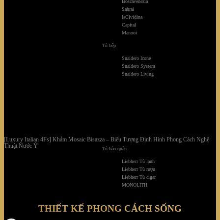
Boscavenezia
Sahrai
laCividina
Capital
Manooi
Tủ bếp
Snaidero Icone
Snaidero System
Snaidero Living
[Luxury Italian 4Fs] Khảm Mosaic Bisazza – Biểu Tượng Định Hình Phong Cách Nghệ
Thuật Nước Ý
Tủ bảo quản
Liebherr Tủ lạnh
Liebherr Tủ rượu
Liebherr Tủ cigar
MONOLITH
THIẾT KẾ PHONG CÁCH SỐNG