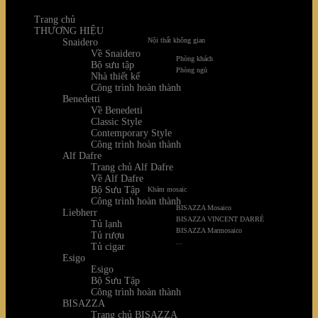
Trang chủ
THƯƠNG HIỆU
Nội thất không gian
Snaidero
Về Snaidero
Phòng khách
Bộ sưu tập
Phòng ngủ
Nhà thiết kế
Công trình hoàn thành
Benedetti
Về Benedetti
Classic Style
Contemporary Style
Công trình hoàn thành
Alf Dafre
Trang chủ Alf Dafre
Về Alf Dafre
Bộ Sưu Tập
Khảm mosaic
Công trình hoàn thành
BISAZZA Mosaico
Liebherr
BISAZZA VINCENT DARRÉ
Tủ lạnh
BISAZZA Marmosaico
Tủ rượu
...
Tủ cigar
Esigo
Esigo
Bộ Sưu Tập
Công trình hoàn thành
BISAZZA
Trang chủ BISAZZA