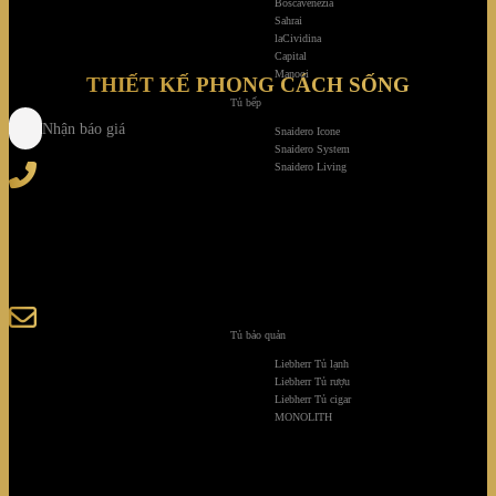
Boscavenezia
Sahrai
laCividina
Capital
Manooi
THIẾT KẾ PHONG CÁCH SỐNG
Tủ bếp
Nhận báo giá
Snaidero Icone
Snaidero System
Tel
: (+84) 28 3828 2373
Snaidero Living
Hotline
: (+84) 918 6655 68
123-125 Nguyễn Hoàng, Phường Bình Trưng, Tp. Hồ
Chí Minh
sales@giaminhcorp.vn
Tủ bảo quản
Liebherr Tủ lạnh
Liebherr Tủ rượu
Tủ bếp
Liebherr Tủ cigar
MONOLITH
TỦ QUẦN ÁO
TỦ RƯỢU CAO CẤP