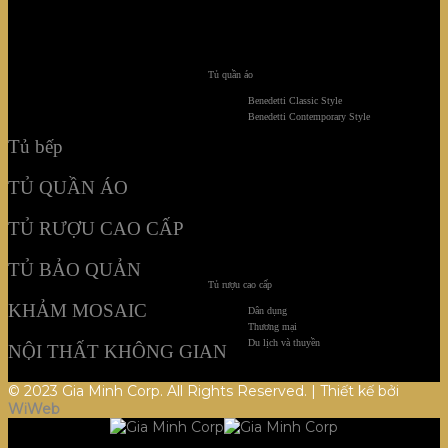
TỦ BẢO QUẢN
KHẢM MOSAIC
Tủ quần áo
Benedetti Classic Style
NỘI THẤT KHÔNG GIAN
Benedetti Contemporary Style
Tủ bếp
TỦ QUẦN ÁO
TỦ RƯỢU CAO CẤP
TỦ BẢO QUẢN
Tủ rượu cao cấp
KHẢM MOSAIC
Dân dụng
Thương mại
Du lịch và thuyền
NỘI THẤT KHÔNG GIAN
© 2023 Gia Minh Corp. All Rights Reserved. | Thiết kế bởi
WiWeb