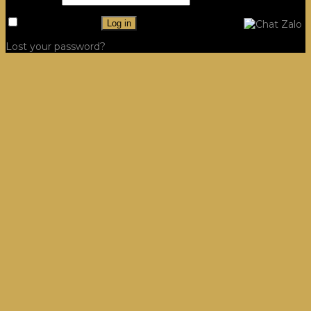
Remember me
Log in
Lost your password?
Công Trình
Hệ Tủ Bếp
Villa, Dinh thự Tủ Bếp
Dự án
Hệ Tủ Quần Áo
Villa, Dinh thự Tủ Quần Áo