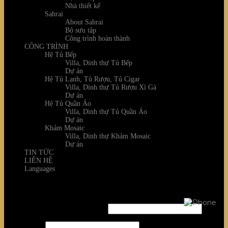
Nhà thiết kế
Sahrai
About Sahrai
Bộ sưu tập
Công trình hoàn thành
CÔNG TRÌNH
Hệ Tủ Bếp
Villa, Dinh thự Tủ Bếp
Dự án
Hệ Tủ Lạnh, Tủ Rượu, Tủ Cigar
Villa, Dinh thự Tủ Rượu Xì Gà
Dự án
Hệ Tủ Quần Áo
Villa, Dinh thự Tủ Quần Áo
Dự án
Khảm Mosaic
Villa, Dinh thự Khảm Mosaic
Dự án
TIN TỨC
LIÊN HỆ
Languages
Login
Username or email address
*
Password
*