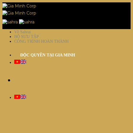
Về Sahrai
BỘ SƯU TẬP
CÔNG TRÌNH HOÀN THÀNH
ĐỘC QUYỀN TẠI GIA MINH