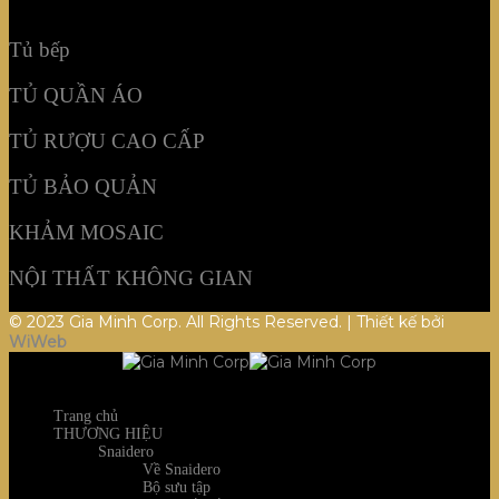
NỘI THẤT KHÔNG GIAN
Tủ bếp
TỦ QUẦN ÁO
TỦ RƯỢU CAO CẤP
TỦ BẢO QUẢN
KHẢM MOSAIC
NỘI THẤT KHÔNG GIAN
© 2023 Gia Minh Corp. All Rights Reserved. | Thiết kế bởi
WiWeb
Trang chủ
THƯƠNG HIỆU
Snaidero
Về Snaidero
Bộ sưu tập