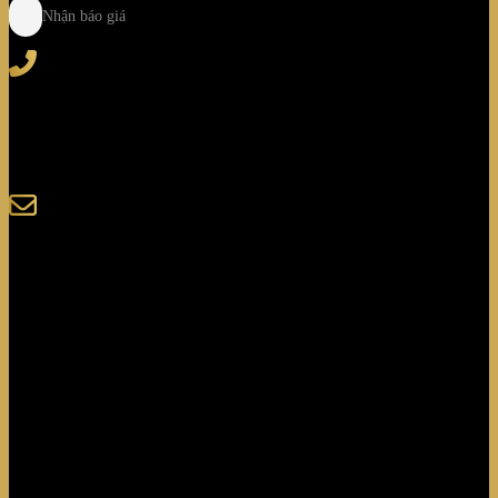
Nhận báo giá
Tel
: (+84) 28 3828 2373
Hotline
: (+84) 918 6655 68
123-125 Nguyễn Hoàng, Phường Bình Trưng, Tp. Hồ
Chí Minh
sales@giaminhcorp.vn
Tủ bếp
TỦ QUẦN ÁO
TỦ RƯỢU CAO CẤP
TỦ BẢO QUẢN
KHẢM MOSAIC