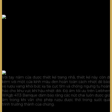
có điều kiện tương đối như hầm rượu với nhiệt độ và độ ẩm
được duy trì ổn định để bảo quản rượu vang được hiệu quả và
an toàn chất lượng.
Tủ bảo quản rượu vang cung cấp độ ẩm lý
tưởng
Tủ cho khả năng kiểm soát và duy trì độ ẩm không khí theo
đúng yêu cầu nhờ nút điều chỉnh thông gió nhằm tạo điều
kiện hoàn hảo để bảo quản các chai rượu (thường là với độ ẩm
ở mức trên 50%), và cũng đảm bảo nút bần của chai vẫn dẻo
dai và không bị khô.
Với tay nắm cửa được thiết kế trang nhã, thiết kế này còn đi
kèm với một cửa kính màu đen hoàn toàn cách nhiệt để bảo
vệ rượu vang khỏi bức xạ tia cực tím và chống ngưng tụ hoàn
hảo cho khu vực khí hậu nhiệt đới. Độ ẩm tối ưu trên Liebherr
WKgb 4113 Barrique đảm bảo rằng các nút chai luôn được giữ
ẩm trong khi vẫn cho phép rượu được thở trong suốt quá
trình trưởng thành của chúng.